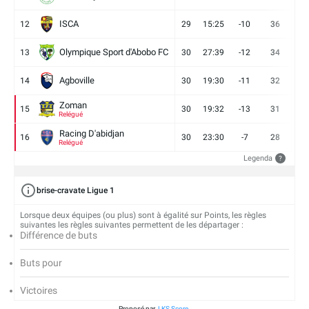
ISCA
12
29
15:25
-10
36
10
Olympique Sport d'Abobo FC
13
30
27:39
-12
34
9
Agboville
14
30
19:30
-11
32
7
Zoman
15
30
19:32
-13
31
7
Relégué
Racing D'abidjan
16
30
23:30
-7
28
6
Relégué
Legenda
?
brise-cravate Ligue 1
Lorsque deux équipes (ou plus) sont à égalité sur Points, les règles
suivantes les règles suivantes permettent de les départager :
Différence de buts
Buts pour
Victoires
Proposé par
LKS Score