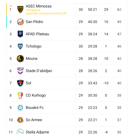
ASEC Mimosas
1
30
50:21
29
62
19
Titre gagné
Ligue des Champions de la CAF
San Pédro
2
29
40:30
10
49
13
AFAD-Plateau
3
29
38:24
14
47
13
Tchologo
4
30
29:28
1
46
12
Mouna
5
28
38:28
10
42
12
Stade D'abidjan
6
28
28:26
2
40
11
Sol
7
29
33:43
-10
40
12
CO Korhogo
8
29
30:30
0
38
10
Bouaké Fc
9
29
23:23
0
38
9
So Armee
10
29
22:21
1
37
9
Stella Adjame
11
29
22:26
-4
36
9