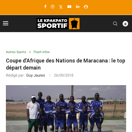
slot gampang maxwin
https://pafibuolkab.org/
situs togel bento4d
rtp slot gacor hari ini
thepubtheatre
slot gacor hari ini
slot gacor hari ini
slot gacor hari ini
slot gacor hari ini
situs slot gacor
slot gacor hari ini
slot gacor hari ini
slot gacor hari ini
situs slot gacor
slot gacor hari ini
slot gacor hari ini
slot gacor hari ini
slot gacor hari ini
bandar togel
slot terpercaya
link slot gacor
bandar togel
bandar togel
slot mahjong
link slot gacor
link slot gacor
sydney night
togel online
togel online
togel online
togel online
togel online
togel online
togel online
toto slot resmi
togel online
togel online
situs hk lotto
togel online
togel online
togel online
situs gacor
slot thailand
togel online
slot thailand
togel online
slot thailand
slot thailand
togel online
slot maxwin
togel online
slot maxwin
togel online
situs togel
situs togel
bento4d
bento4d
bento4d
bento4d
bento4d
situs togel
situs togel
bento4d
bento4d
situs togel
situs togel
bento4d
bento4d
slot gacor
slot online
slot gacor
situs togel
toto online
bento4d
togel resmi
bento4d
togel resmi
togel resmi
togel resmi
bento4d
situs togel
situs togel
slot gacor
slot gacor
slot gacor
bento4d
bento4d
situs togel
slot gacor
slot online
togel resmi
slot gacor
slot gacor
togel resmi
bento4d
situs togel
slot online
slot gacor
slot gacor
slot online
bento4d
togel resmi
situs togel
togel resmi
bento4d
slot online
slot online
slot online
toto togel
situs slot
situs toto
situs slot
toto togel
toto togel
situs toto
toto togel
slot resmi
situs toto
slot resmi
toto togel
toto togel
situs slot
situs toto
toto togel
toto togel
link togel
toto togel
toto togel
toto togel
slot resmi
togel 4d
link togel
slot resmi
link togel
toto togel
toto togel
toto togel
toto slot
link slot
slot 4d
link slot
toto slot
toto slot
link slot
link slot
toto slot
link slot
toto slot
slot88
toto 4d
toto slot
toto slot
slot88
toto slot
toto slot
link slot
rtp slot
togel
toto
slot
toto
slot
Autres Sports
Flash Infos
Coupe d’Afrique des Nations de Maracana : le top
départ demain
Rédigé par :
Guy Jaures
26/09/2018