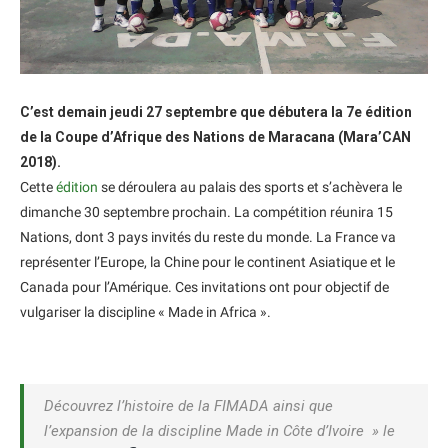
C’est demain jeudi 27 septembre que débutera la 7e édition
de la Coupe d’Afrique des Nations de Maracana (Mara’CAN
2018).
Cette
édition
se déroulera au palais des sports et s’achèvera le
dimanche 30 septembre prochain. La compétition réunira 15
Nations, dont 3 pays invités du reste du monde. La France va
représenter l’Europe, la Chine pour le continent Asiatique et le
Canada pour l’Amérique. Ces invitations ont pour objectif de
vulgariser la discipline « Made in Africa ».
Découvrez l’histoire de la FIMADA ainsi que
l’expansion de la discipline Made in Côte d’Ivoire » le