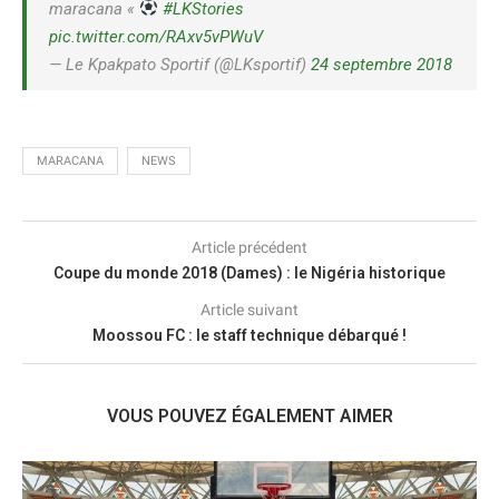
maracana «
#LKStories
pic.twitter.com/RAxv5vPWuV
— Le Kpakpato Sportif (@LKsportif)
24 septembre 2018
MARACANA
NEWS
Article précédent
Coupe du monde 2018 (Dames) : le Nigéria historique
Article suivant
Moossou FC : le staff technique débarqué !
VOUS POUVEZ ÉGALEMENT AIMER