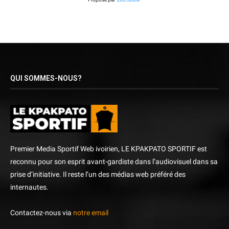
QUI SOMMES-NOUS?
Premier Media Sportif Web ivoirien, LE KPAKPATO SPORTIF est
reconnu pour son esprit avant-gardiste dans l’audiovisuel dans sa
prise d’initiative. Il reste l’un des médias web préféré des
internautes.
Contactez-nous via
notre email