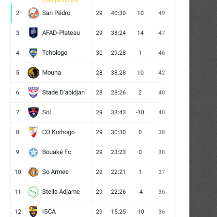
Champions de la
CAF
San Pédro
2
29
40:30
10
49
13
10
6
AFAD-Plateau
3
29
38:24
14
47
13
8
8
Tchologo
4
30
29:28
1
46
12
10
8
Mouna
5
28
38:28
10
42
12
6
10
Stade D'abidjan
6
28
28:26
2
40
11
7
10
Sol
7
29
33:43
-10
40
12
4
13
CO Korhogo
8
29
30:30
0
38
10
8
11
Bouaké Fc
9
29
23:23
0
38
9
11
9
So Armee
10
29
22:21
1
37
9
10
10
Stella Adjame
11
29
22:26
-4
36
9
9
11
ISCA
12
29
15:25
-10
36
10
6
13