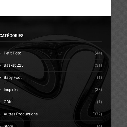
CATÉGORIES
Petit Poto
(44)
Basket 225
(31)
Baby Foot
(1)
Inspirés
(38)
ODK
(1)
Autres Productions
(372)
Story
(4)