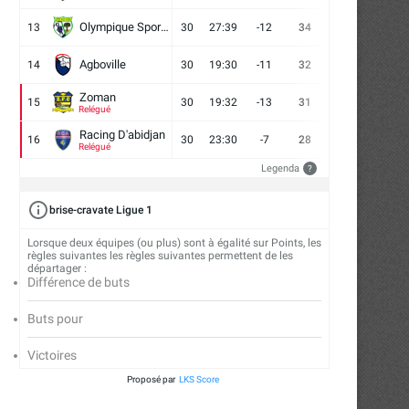
Olympique Sport d'Abobo FC
13
30
27:39
-12
34
9
7
14
Agboville
14
30
19:30
-11
32
7
11
12
Zoman
15
30
19:32
-13
31
7
10
13
Relégué
Racing D'abidjan
16
30
23:30
-7
28
6
10
14
Relégué
Legenda
?
brise-cravate Ligue 1
Lorsque deux équipes (ou plus) sont à égalité sur Points, les
règles suivantes les règles suivantes permettent de les
départager :
Différence de buts
Buts pour
Victoires
Proposé par
LKS Score