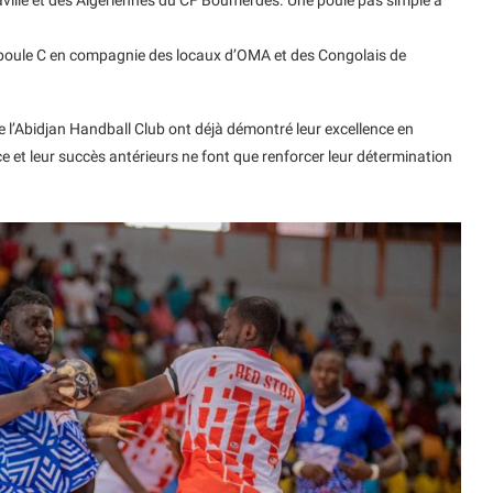
ville et des Algériennes du CF Boumerdes. Une poule pas simple à
 poule C en compagnie des locaux d’OMA et des Congolais de
de l’Abidjan Handball Club ont déjà démontré leur excellence en
e et leur succès antérieurs ne font que renforcer leur détermination