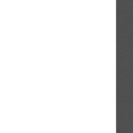
Ligue Élite (J2) : une journée sous
Ligue Élite : démarrages m
le...
pour les cadors
10/04/2026
07/04/2026