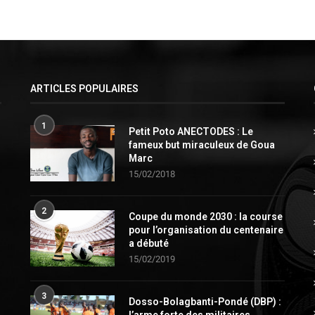
ARTICLES POPULAIRES
1
Petit Poto ANECTODES : Le
fameux but miraculeux de Goua
Marc
15/02/2018
2
Coupe du monde 2030 : la course
pour l’organisation du centenaire
a débuté
15/02/2019
3
Dosso-Bolagbanti-Pondé (DBP) :
l’arme forte des militaires