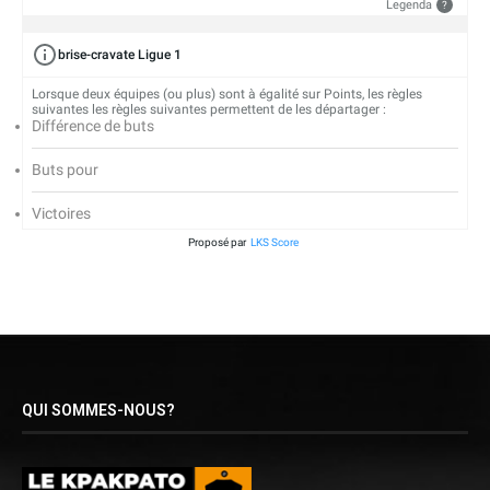
Legenda
?
brise-cravate Ligue 1
Lorsque deux équipes (ou plus) sont à égalité sur Points, les règles
suivantes les règles suivantes permettent de les départager :
Différence de buts
Buts pour
Victoires
Proposé par
LKS Score
QUI SOMMES-NOUS?