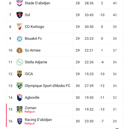
Stade D'abidjan
6
28
28:26
2
40
11
Sol
7
29
33:43
-10
40
12
CO Korhogo
8
29
30:30
0
38
10
Bouaké Fc
9
29
23:23
0
38
9
So Armee
10
29
22:21
1
37
9
Stella Adjame
11
29
22:26
-4
36
9
ISCA
12
29
15:25
-10
36
10
Olympique Sport d'Abobo FC
13
30
27:39
-12
34
9
Agboville
14
30
19:30
-11
32
7
Zoman
15
30
19:32
-13
31
7
Relégué
Racing D'abidjan
16
30
23:30
-7
28
6
Relégué