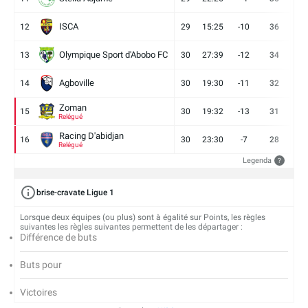
ISCA
12
29
15:25
-10
36
10
Olympique Sport d'Abobo FC
13
30
27:39
-12
34
9
Agboville
14
30
19:30
-11
32
7
Zoman
15
30
19:32
-13
31
7
Relégué
Racing D'abidjan
16
30
23:30
-7
28
6
Relégué
Legenda
?
brise-cravate Ligue 1
Lorsque deux équipes (ou plus) sont à égalité sur Points, les règles
suivantes les règles suivantes permettent de les départager :
Différence de buts
Buts pour
Victoires