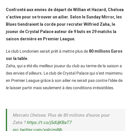
Confronté aux envies de départ de Willian et Hazard, Chelsea
s’active pour se trouver un ailier. Selon le Sunday Mirror, les
Blues tiendraient la corde pour recruter Wilfried Zaha, le
joueur de Crystal Palace auteur de 9 buts en 29 matchs la
saison dernière en Premier League.
Le club Londonien serait prêt à mettre plus de
80 millions Euros
sur la table
.
Zaha, qui a été élu meilleur joueur du club au terme de la saison a
des envies d’ailleurs. Le club de Crystal Palace qui s’est maintenu
en Premier League grâce à son ailier ne serait pas contre l’idée de
le laisser partir mais seulement à des conditions irrésistibles.
Mercato Chelsea: Plus de 80 millions d’euros pour
Zaha ?
https://t.co/j5dUjKBaT7
pic.twitter.com/xgIriznjNb