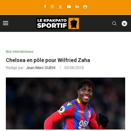
slot gacor hari ini
thepubtheatre
slot gacor hari ini
bento4d resmi
sydney night
togel online
togel online
situs gacor
situs gacor
togel online
situs toto slot
situs togel
bento4d
bento4d
bento4d
bento4d
bento4d
bento4d
bento4d
bento4d
bento4d
bento4d
bento4d
bento4d
bento4d
bento4d
bento4d
situs togel
bento4d
bento4d
bento4d
bento4d
situs togel
situs togel
bento4d
bento4d
bento4d
bento4d
bento4d
bento4d
bento4d
bento4d
bento4d
bento4d
bento4d
bento4d
bento4d
bento4d
bento4d
bento4d
bento4d
bento4d
bento4d
bento4d
slot gacor
bento4d
bento4d
bento4d
bento4d
bento4d
bento4d
link gacor
bento4d
bento4d
situs togel
bento4d
bento4d
bento4d
bento4d
bento4d
bento4d
bento4d
bento4d
bento4d
bento4d
bento4d
situs togel
bento4d
bento4d
pola rtp slot
situs slot
situs slot
situs slot
situs toto
slot resmi
situs slot
toto togel
situs toto
toto togel
toto togel
toto togel
situs toto
situs toto
situs slot
situs toto
situs toto
situs slot
situs slot
situs toto
situs toto
situs toto
situs toto
situs toto
situs slot
situs toto
situs toto
situs toto
toto togel
situs toto
situs toto
situs toto
situs slot
situs toto
situs slot
situs toto
situs toto
toto togel
situs slot
situs slot
situs slot
situs slot
situs toto
situs slot
situs toto
situs slot
situs toto
toto slot
toto slot
toto slot
toto slot
toto slot
link slot
link slot
link slot
link slot
toto slot
toto slot
link slot
toto slot
rtp slot
rtp slot
Nos internationaux
Chelsea en pôle pour Wilfried Zaha
Rédigé par :
Jean-Marc GUEHI
05/08/2018