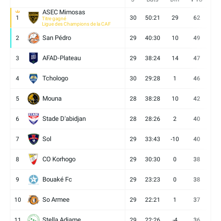
ASEC Mimosas
1
30
50:21
29
62
19
Titre gagné
Ligue des Champions de la CAF
San Pédro
2
29
40:30
10
49
13
AFAD-Plateau
3
29
38:24
14
47
13
Tchologo
4
30
29:28
1
46
12
Mouna
5
28
38:28
10
42
12
Stade D'abidjan
6
28
28:26
2
40
11
Sol
7
29
33:43
-10
40
12
CO Korhogo
8
29
30:30
0
38
10
Bouaké Fc
9
29
23:23
0
38
9
So Armee
10
29
22:21
1
37
9
Stella Adjame
11
29
22:26
-4
36
9