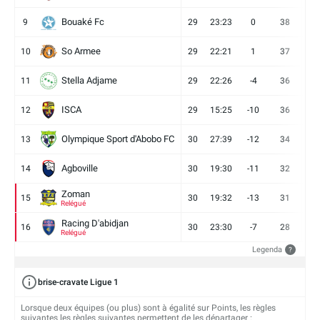
Bouaké Fc
9
29
23:23
0
38
9
So Armee
10
29
22:21
1
37
9
Stella Adjame
11
29
22:26
-4
36
9
ISCA
12
29
15:25
-10
36
10
Olympique Sport d'Abobo FC
13
30
27:39
-12
34
9
Agboville
14
30
19:30
-11
32
7
Zoman
15
30
19:32
-13
31
7
Relégué
Racing D'abidjan
16
30
23:30
-7
28
6
Relégué
Legenda
?
brise-cravate Ligue 1
Lorsque deux équipes (ou plus) sont à égalité sur Points, les règles
suivantes les règles suivantes permettent de les départager :