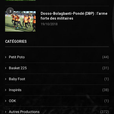
3
Dosso-Bolagbanti-Pondé (DBP) : l’arme
forte des militaires
19/10/2018
CATÉGORIES
Petit Poto
(44)
Basket 225
(31)
Baby Foot
(1)
Inspirés
(38)
ODK
(1)
Autres Productions
(372)