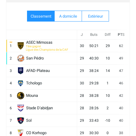
Classement
A domicile
Extèrieur
J
Buts
Diff
PTS
V
ASEC Mimosas
1
30
50:21
29
62
19
Titre gagné
Ligue des Champions de la CAF
San Pédro
2
29
40:30
10
49
13
AFAD-Plateau
3
29
38:24
14
47
13
Tchologo
4
30
29:28
1
46
12
Mouna
5
28
38:28
10
42
12
Stade D'abidjan
6
28
28:26
2
40
11
Sol
7
29
33:43
-10
40
12
CO Korhogo
8
29
30:30
0
38
10