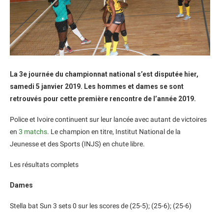
La 3e journée du championnat national s’est disputée hier,
samedi 5 janvier 2019. Les hommes et dames se sont
retrouvés pour cette première rencontre de l’année 2019.
Police et Ivoire continuent sur leur lancée avec autant de victoires
en
3 matchs
. Le champion en titre, Institut National de la
Jeunesse et des Sports (INJS) en chute libre.
Les résultats complets
Dames
Stella bat Sun 3 sets 0 sur les scores de (25-5); (25-6); (25-6)