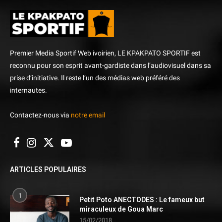
Premier Media Sportif Web ivoirien, LE KPAKPATO SPORTIF est
reconnu pour son esprit avant-gardiste dans l’audiovisuel dans sa
prise d’initiative. Il reste l’un des médias web préféré des
internautes.
Contactez-nous via
notre email
ARTICLES POPULAIRES
1
Petit Poto ANECTODES : Le fameux but
miraculeux de Goua Marc
15/02/2018