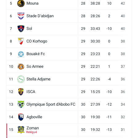
Mouna
5
28
38:28
10
42
12
Stade D'abidjan
6
28
28:26
2
40
11
Sol
7
29
33:43
-10
40
12
CO Korhogo
8
29
30:30
0
38
10
Bouaké Fc
9
29
23:23
0
38
9
So Armee
10
29
22:21
1
37
9
Stella Adjame
11
29
22:26
-4
36
9
ISCA
12
29
15:25
-10
36
10
Olympique Sport d'Abobo FC
13
30
27:39
-12
34
9
Agboville
14
30
19:30
-11
32
7
Zoman
15
30
19:32
-13
31
7
Relégué