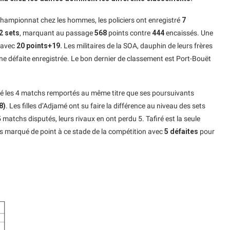
 championnat chez les hommes, les policiers ont enregistré
7
2 sets
, marquant au passage
568
points contre
444
encaissés. Une
t avec
20 points+19.
Les militaires de la SOA, dauphin de leurs frères
une défaite enregistrée. Le bon dernier de classement est Port-Bouët
gré les 4 matchs remportés au même titre que ses poursuivants
8)
. Les filles d’Adjamé ont su faire la différence au niveau des sets
5 matchs disputés, leurs rivaux en ont perdu 5. Tafiré est la seule
s marqué de point à ce stade de la compétition avec
5 défaites
pour