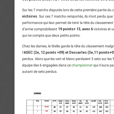
Sur les 7 matchs disputés lors de cette première partie du
victoires
. Sur ces 7 matchs remportés, ils n’ont perdu que
performance qui leur permet de tenir la tête du classemen
d’arme comptabilisent
19 points+ 13, avec 6
victoires et 
qui ne compte que deux petits points.
Chez les dames, le Stella garde la tête du classement mal
l’
ASEC (2e, 12 points +09) et Descartes (3e,11 points+0
perdus. Alors que les vert et blanc perdaient 3 sets sur les 
équipe des 6 engagées dans ce
championnat
qui n’aura pa
autant de sets perdus.