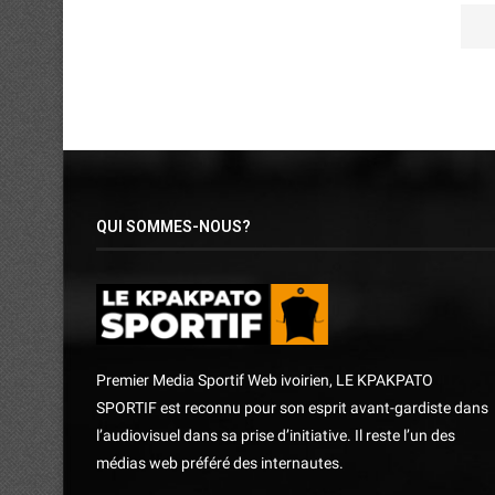
QUI SOMMES-NOUS?
Premier Media Sportif Web ivoirien, LE KPAKPATO
SPORTIF est reconnu pour son esprit avant-gardiste dans
l’audiovisuel dans sa prise d’initiative. Il reste l’un des
médias web préféré des internautes.