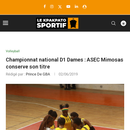
commercialpressuresonland.org
homejamesglobal.com
pafiboalemokab.org
gethighered.com
situs togel online
thepubtheatre
situs slot gacor
situs slot gacor
situs slot gacor
situs slot gacor
login bento4d
situs slot gacor
situs slot gacor
situs slot gacor
situs slot gacor
situs slot gacor
situs slot gacor
situs slot gacor
situs slot gacor
situs slot gacor
link slot gacor
bandar togel
link bento4d
bandar togel
sydney night
situs gacor
togel online
prowlpr.com
situs gacor
slot thailand
slot thailand
slot thailand
slot thailand
slot thailand
situs gacor
togel online
situs gacor
situs gacor
situs togel
slot gacor
bento4d
situs togel
bento4d
situs togel
slot gacor
situs togel
situs togel
slot online
slot gacor
slot online
slot gacor
slot gacor
slot gacor
bento4d
situs togel
situs togel
situs togel
situs togel
situs togel
situs togel
situs togel
bento4d
slot gacor
slot gacor
situs togel
slot gacor
toto slot 4d
link gacor
slot online
slot online
slot gacor
situs togel
slot gacor
slot gacor
slot gacor
togel resmi
slot gacor
link gacor
slot gacor
slot gacor
slot gacor
link gacor
slot online
slot online
situs togel
slot gacor
slot gacor
situs toto
situs slot
situs slot
toto togel
toto togel
toto togel
toto togel
toto togel
toto togel
situs slot
situs slot
toto togel
toto togel
situs toto
situs toto
situs toto
toto togel
situs toto
slot resmi
toto togel
toto togel
situs slot
situs toto
toto togel
situs toto
situs toto
toto togel
situs toto
situs toto
situs toto
toto togel
situs toto
situs toto
slot resmi
situs slot
situs toto
slot resmi
situs toto
situs toto
toto togel
situs toto
situs toto
situs toto
toto togel
situs slot
toto slot
toto slot
toto slot
toto slot
toto slot
link slot
toto slot
toto slot
link slot
toto slot
toto slot
toto slot
toto slot
link slot
toto slot
toto slot
toto slot
toto slot
toto slot
toto slot
link slot
toto slot
link slot
toto slot
link slot
link slot
toto slot
link slot
toto slot
togel
togel
toto
toto
toto
toto
toto
toto
toto
toto
slot
toto
Volleyball
Championnat national D1 Dames : ASEC Mimosas
conserve son titre
Rédigé par :
Prince De GBA
02/06/2019