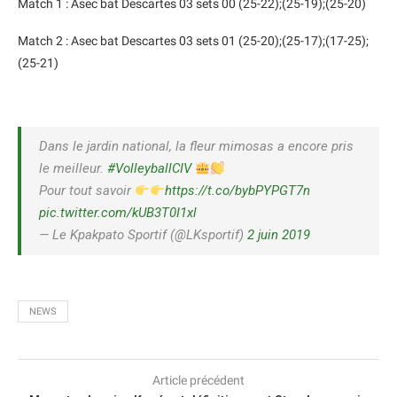
Match 1 : Asec bat Descartes 03 sets 00 (25-22);(25-19);(25-20)
Match 2 : Asec bat Descartes 03 sets 01 (25-20);(25-17);(17-25);
(25-21)
Dans le jardin national, la fleur mimosas a encore pris
le meilleur.
#VolleyballCIV
Pour tout savoir
https://t.co/bybPYPGT7n
pic.twitter.com/kUB3T0I1xl
— Le Kpakpato Sportif (@LKsportif)
2 juin 2019
NEWS
Article précédent