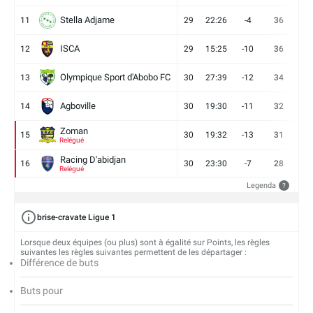
Stella Adjame
11
29
22:26
-4
36
9
ISCA
12
29
15:25
-10
36
10
Olympique Sport d'Abobo FC
13
30
27:39
-12
34
9
Agboville
14
30
19:30
-11
32
7
Zoman
15
30
19:32
-13
31
7
Relégué
Racing D'abidjan
16
30
23:30
-7
28
6
Relégué
Legenda
?
brise-cravate Ligue 1
Lorsque deux équipes (ou plus) sont à égalité sur Points, les règles
suivantes les règles suivantes permettent de les départager :
Différence de buts
Buts pour