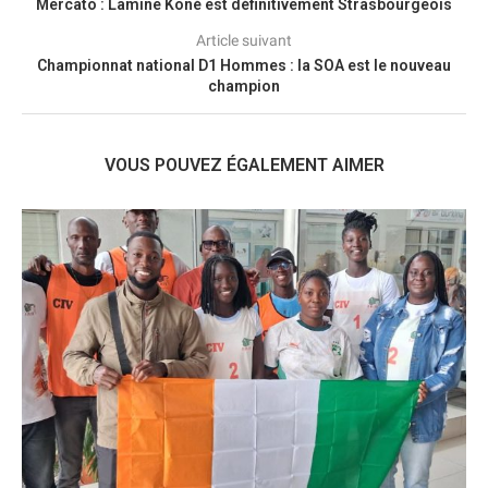
Mercato : Lamine Koné est définitivement Strasbourgeois
Article suivant
Championnat national D1 Hommes : la SOA est le nouveau
champion
VOUS POUVEZ ÉGALEMENT AIMER