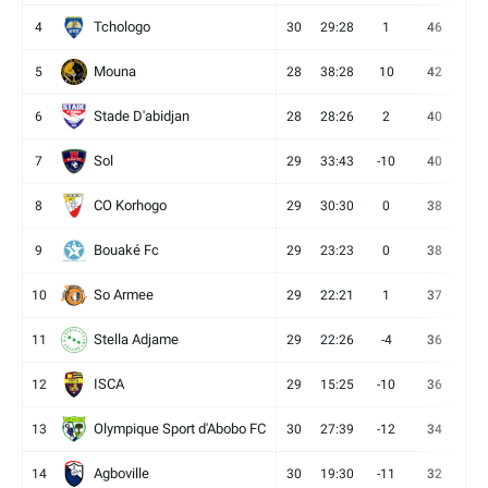
Tchologo
4
30
29:28
1
46
12
Mouna
5
28
38:28
10
42
12
Stade D'abidjan
6
28
28:26
2
40
11
Sol
7
29
33:43
-10
40
12
CO Korhogo
8
29
30:30
0
38
10
Bouaké Fc
9
29
23:23
0
38
9
So Armee
10
29
22:21
1
37
9
Stella Adjame
11
29
22:26
-4
36
9
ISCA
12
29
15:25
-10
36
10
Olympique Sport d'Abobo FC
13
30
27:39
-12
34
9
Agboville
14
30
19:30
-11
32
7