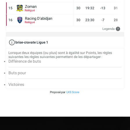
Zoman
15
30
19:32
-13
31
7
Relégué
Racing D'abidjan
16
30
23:30
-7
28
6
Relégué
Legenda
?
brise-cravate Ligue 1
Lorsque deux équipes (ou plus) sont à égalité sur Points, les règles
suivantes les règles suivantes permettent de les départager :
Différence de buts
Buts pour
Victoires
Proposé par
LKS Score