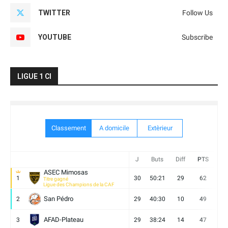
TWITTER
Follow Us
YOUTUBE
Subscribe
LIGUE 1 CI
Classement
A domicile
Extèrieur
J
Buts
Diff
PTS
V
ASEC Mimosas
1
30
50:21
29
62
19
Titre gagné
Ligue des Champions de la CAF
San Pédro
2
29
40:30
10
49
13
AFAD-Plateau
3
29
38:24
14
47
13