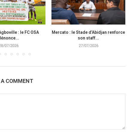
Agboville : le FC OSA
Mercato : le Stade d’Abidjan renforce
dénonce...
son staff...
28/07/2026
27/07/2026
E A COMMENT