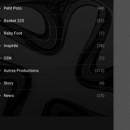
Petit Poto
(44)
Basket 225
(31)
Baby Foot
(1)
Inspirés
(38)
ODK
(1)
Autres Productions
(372)
Story
(4)
News
(25)