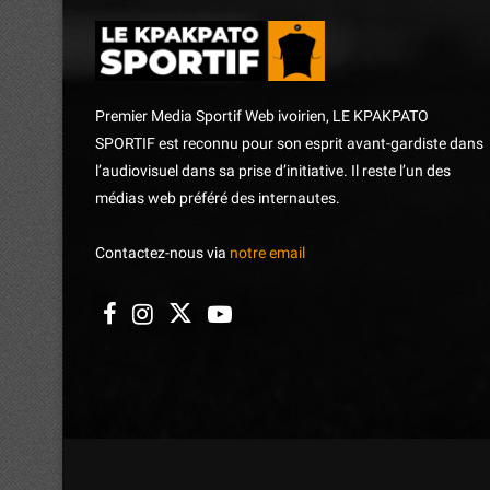
Premier Media Sportif Web ivoirien, LE KPAKPATO
SPORTIF est reconnu pour son esprit avant-gardiste dans
l’audiovisuel dans sa prise d’initiative. Il reste l’un des
médias web préféré des internautes.
Contactez-nous via
notre email