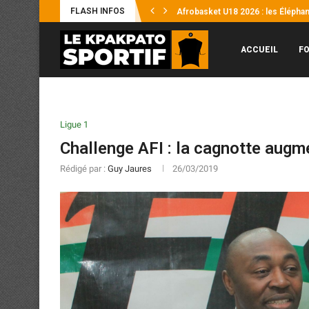
FLASH INFOS
Afrobasket U18 2026 : les Éléphante
Supercoupe FHB : l’ASEC frappe d’
Coupes Africaines : Les 4 représe
Éléphants / Hervé Renard : « Je n’
Mercato : Yann Diomandé, pour l’hi
Afrobasket U18 2026 : Les Éléphant
UFOA-B : les Éléphanteaux échoue
Supercoupe Félix Houphouët-Boign
ACCUEIL
F
Ligue 1
Challenge AFI : la cagnotte augm
Rédigé par :
Guy Jaures
26/03/2019