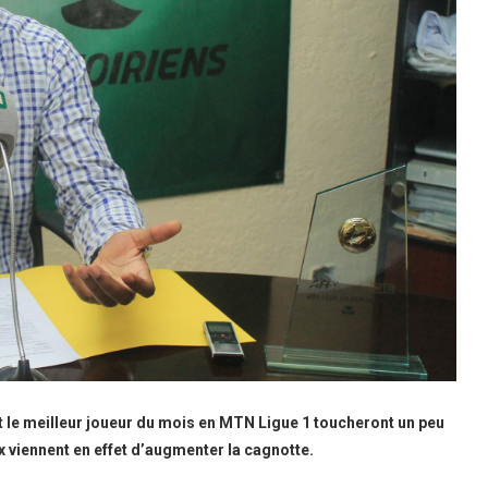
 le meilleur joueur du mois en MTN Ligue 1 toucheront un peu
x viennent en effet d’augmenter la cagnotte.