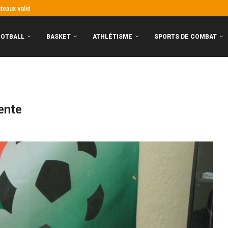
aux valident le billet pour...
entrée !
ntants ivoiriens connaissent le chemin
ai pas beaucoup...
stoire !
eaux garçons frappent fort, les...
nt aux portes de la CAN
y : premier choc de la saison
OOTBALL
BASKET
ATHLÉTISME
SPORTS DE COMBAT
ente