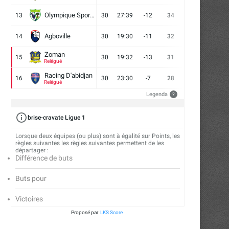
Olympique Sport d'Abobo FC
13
30
27:39
-12
34
9
7
14
Agboville
14
30
19:30
-11
32
7
11
12
Zoman
FC San Pedro : cap sur la Tunisie...
ASEC Mimosas et la soif 
15
30
19:32
-13
31
7
10
13
Relégué
transmission
24/07/2026
Racing D'abidjan
21/07/2026
16
30
23:30
-7
28
6
10
14
Relégué
Legenda
?
brise-cravate Ligue 1
Lorsque deux équipes (ou plus) sont à égalité sur Points, les
règles suivantes les règles suivantes permettent de les
départager :
Différence de buts
Buts pour
Victoires
Proposé par
LKS Score