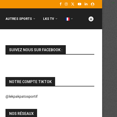
lawrencehealthcenter.com
pafibulelengkab.org
artikel penelitian aceh
hsddonline.com
thepubtheatre
slot gacor hari ini
slot gacor hari ini
slot gacor hari ini
fet.uet.vnu.edu.vn
situs slot gacor
slot gacor hari ini
situs slot gacor
slot gacor hari ini
slot gacor hari ini
slot gacor hari ini
slot gacor hari ini
slot gacor hari ini
link slot gacor
bandar togel
link slot gacor
bandar togel
maplweb.org
bandar togel
link slot online
link slot gacor
bandar togel
bandar togel
bandar togel
bandar togel
bandar togel
bandar togel
bandar togel
bandar togel
bandar togel
bandar togel
bandar togel
bandar togel
bandar togel
bandar togel
bandar togel
bandar togel
bandar togel
link slot gacor
bandar togel
bandar togel
bandar togel
sydney night
togel online
togel online
togel online
togel online
togel online
situs gacor
baselyne.io
togel online
situs gacor
slot thailand
situs gacor
situs gacor
togel online
situs gacor
slot thailand
situs gacor
slot thailand
link slot resmi
situs togel
bento4d
bento4d
situs togel
slot gacor
bento4d
situs togel
situs togel
slot gacor
bento4d
link gacor
situs togel
bento4d
slot gacor
link gacor
slot gacor
slot online
slot online
slot gacor
slot online
situs togel
togel resmi
slot online
slot online
slot gacor
slot online
link gacor
slot online
slot gacor
slot online
slot online
slot gacor
link gacor
situs togel
slot gacor
toto togel
situs slot
toto togel
slot resmi
situs toto
situs slot
toto togel
situs slot
situs toto
toto togel
situs toto
toto togel
slot resmi
situs toto
link togel
situs slot
situs slot
link togel
slot resmi
slot resmi
slot resmi
slot resmi
situs slot
toto togel
toto togel
link togel
slot resmi
toto togel
situs toto
toto slot
toto slot
link slot
toto slot
toto slot
toto slot
toto slot
toto slot
link slot
link slot
link slot
link slot
link slot
toto slot
toto slot
toto slot
toto slot
toto slot
link slot
toto slot
link slot
toto slot
link slot
toto slot
link slot
link slot
link slot
toto slot
link slot
link slot
link slot
toto slot
rtp slot
rtp slot
rtp slot
rtp slot
toto
slot
toto
toto
AUTRES SPORTS
LKS TV
SUIVEZ NOUS SUR FACEBOOK :
NOTRE COMPTE TIKTOK
@lekpakpatosportif
NOS RÉSEAUX