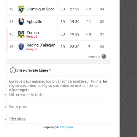
Olympique Sport d'Abobo FC
13
30
27:39
-12
34
9
7
14
Agboville
14
30
19:30
-11
32
7
11
12
Zoman
15
30
19:32
-13
31
7
10
13
Relégué
Racing D'abidjan
16
30
23:30
-7
28
6
10
14
Relégué
Legenda
?
brise-cravate Ligue 1
Lorsque deux équipes (ou plus) sont à égalité sur Points, les
règles suivantes les règles suivantes permettent de les
départager :
Différence de buts
Buts pour
Victoires
Proposé par
LKS Score