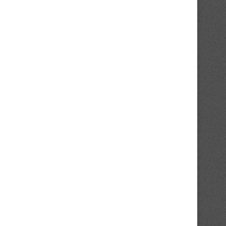
FC San Pedro : cap sur la Tunisie...
ASEC Mimosas et la soif 
transmission
24/07/2026
21/07/2026