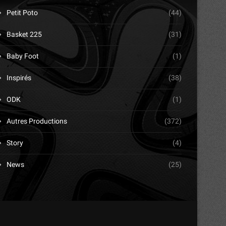
Petit Poto
(44)
Basket 225
(31)
Baby Foot
(1)
Inspirés
(38)
ODK
(1)
Autres Productions
(372)
Story
(4)
News
(25)