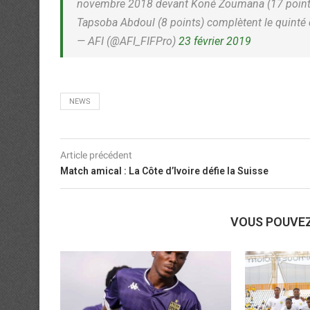
novembre 2018 devant Koné Zoumana (17 points)
Tapsoba Abdoul (8 points) complètent le quinté d
— AFI (@AFI_FIFPro)
23 février 2019
NEWS
Article précédent
Match amical : La Côte d’Ivoire défie la Suisse
VOUS POUVE