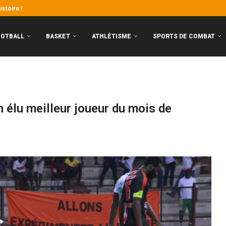
stoire !
eaux garçons frappent fort, les...
nt aux portes de la CAN
y : premier choc de la saison
Algérie !
 encore nécessaires pour rêver...
é et Kader Keita...
x à 90 minutes de...
OOTBALL
BASKET
ATHLÉTISME
SPORTS DE COMBAT
 élu meilleur joueur du mois de