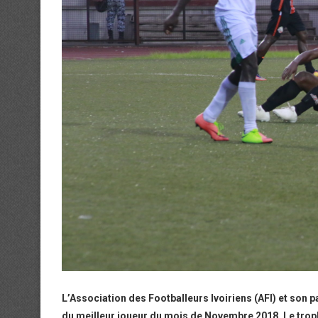
L’Association des Footballeurs Ivoiriens (AFI) et son pa
du meilleur joueur du mois de Novembre 2018. Le troph