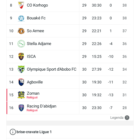
CO Korhogo
8
29
30:30
0
38
10
Bouaké Fc
9
29
23:23
0
38
9
So Armee
10
29
22:21
1
37
9
Stella Adjame
11
29
22:26
-4
36
9
ISCA
12
29
15:25
-10
36
10
Olympique Sport d'Abobo FC
13
30
27:39
-12
34
9
Agboville
14
30
19:30
-11
32
7
Zoman
15
30
19:32
-13
31
7
Relégué
Racing D'abidjan
16
30
23:30
-7
28
6
Relégué
Legenda
?
brise-cravate Ligue 1