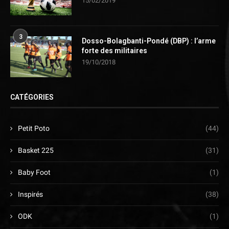
15/02/2019
3
Dosso-Bolagbanti-Pondé (DBP) : l’arme
forte des militaires
19/10/2018
CATÉGORIES
Petit Poto
(44)
Basket 225
(31)
Baby Foot
(1)
Inspirés
(38)
ODK
(1)