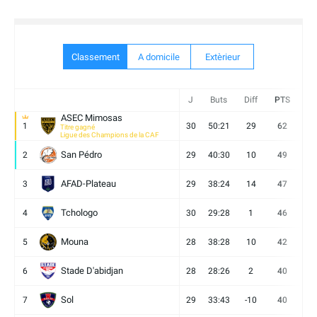
Classement
A domicile
Extèrieur
J
Buts
Diff
PTS
V
ASEC Mimosas
1
30
50:21
29
62
19
Titre gagné
Ligue des Champions de la CAF
San Pédro
2
29
40:30
10
49
13
AFAD-Plateau
3
29
38:24
14
47
13
Tchologo
4
30
29:28
1
46
12
Mouna
5
28
38:28
10
42
12
Stade D'abidjan
6
28
28:26
2
40
11
Sol
7
29
33:43
-10
40
12