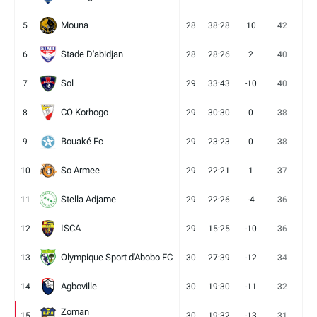
Mouna
5
28
38:28
10
42
12
Stade D'abidjan
6
28
28:26
2
40
11
Sol
7
29
33:43
-10
40
12
CO Korhogo
8
29
30:30
0
38
10
Bouaké Fc
9
29
23:23
0
38
9
So Armee
10
29
22:21
1
37
9
Stella Adjame
11
29
22:26
-4
36
9
ISCA
12
29
15:25
-10
36
10
Olympique Sport d'Abobo FC
13
30
27:39
-12
34
9
Agboville
14
30
19:30
-11
32
7
Zoman
15
30
19:32
-13
31
7