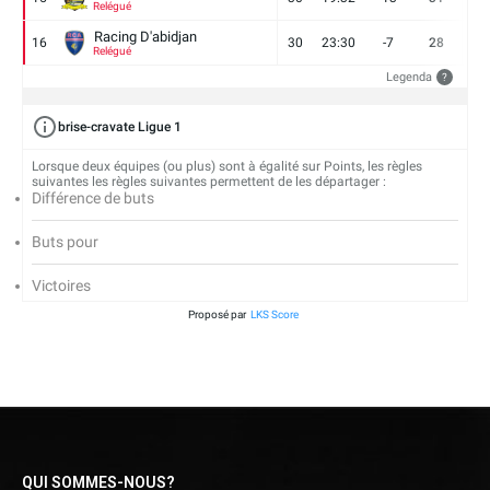
Relégué
Racing D'abidjan
16
30
23:30
-7
28
6
Relégué
Legenda
?
brise-cravate Ligue 1
Lorsque deux équipes (ou plus) sont à égalité sur Points, les règles
suivantes les règles suivantes permettent de les départager :
Différence de buts
Buts pour
Victoires
Proposé par
LKS Score
QUI SOMMES-NOUS?