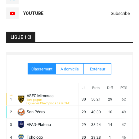
YOUTUBE
Subscribe
LIGUE 1 CI
Classement
A domicile
Extèrieur
J
Buts
Diff
PTS
V
ASEC Mimosas
1
30
50:21
29
62
19
Titre gagné
Ligue des Champions de la CAF
San Pédro
2
29
40:30
10
49
13
AFAD-Plateau
3
29
38:24
14
47
13
Tchologo
4
30
29:28
1
46
12