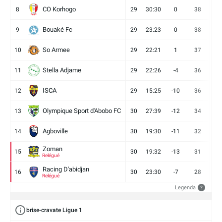
CO Korhogo
8
29
30:30
0
38
10
Bouaké Fc
9
29
23:23
0
38
9
So Armee
10
29
22:21
1
37
9
Stella Adjame
11
29
22:26
-4
36
9
ISCA
12
29
15:25
-10
36
10
Olympique Sport d'Abobo FC
13
30
27:39
-12
34
9
Agboville
14
30
19:30
-11
32
7
Zoman
15
30
19:32
-13
31
7
Relégué
Racing D'abidjan
16
30
23:30
-7
28
6
Relégué
Legenda
?
brise-cravate Ligue 1