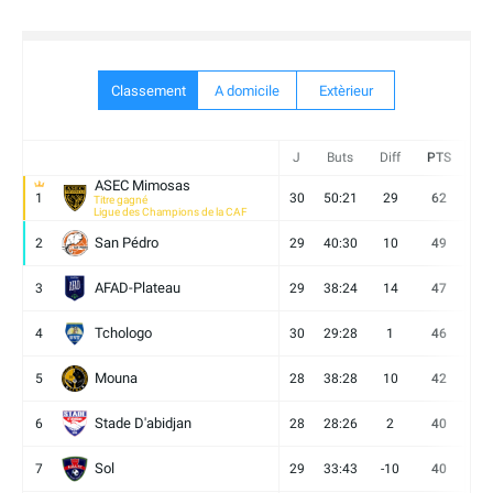
Classement
A domicile
Extèrieur
J
Buts
Diff
PTS
V
ASEC Mimosas
1
30
50:21
29
62
19
Titre gagné
Ligue des Champions de la CAF
San Pédro
2
29
40:30
10
49
13
AFAD-Plateau
3
29
38:24
14
47
13
Tchologo
4
30
29:28
1
46
12
Mouna
5
28
38:28
10
42
12
Stade D'abidjan
6
28
28:26
2
40
11
Sol
7
29
33:43
-10
40
12