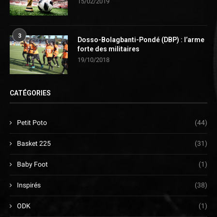
15/02/2019
3
Dosso-Bolagbanti-Pondé (DBP) : l’arme
forte des militaires
19/10/2018
CATÉGORIES
Petit Poto
(44)
Basket 225
(31)
Baby Foot
(1)
Inspirés
(38)
ODK
(1)