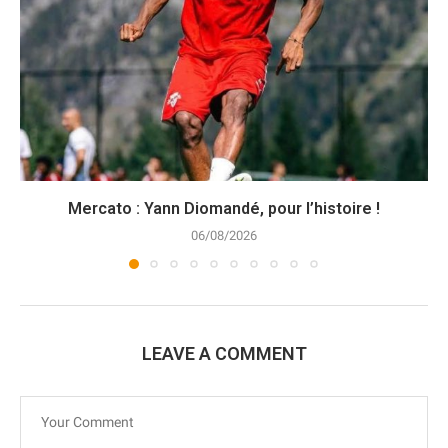
Mercato : Yann Diomandé, pour l’histoire !
06/08/2026
LEAVE A COMMENT