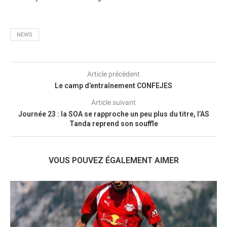
NEWS
Article précédent
Le camp d’entraînement CONFEJES
Article suivant
Journée 23 : la SOA se rapproche un peu plus du titre, l’AS
Tanda reprend son souffle
VOUS POUVEZ ÉGALEMENT AIMER