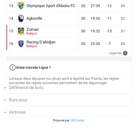
Olympique Sport d'Abobo FC
13
30
27:39
-12
34
9
Agboville
14
30
19:30
-11
32
7
Zoman
15
30
19:32
-13
31
7
Relégué
Racing D'abidjan
16
30
23:30
-7
28
6
Relégué
Legenda
?
brise-cravate Ligue 1
Lorsque deux équipes (ou plus) sont à égalité sur Points, les règles
suivantes les règles suivantes permettent de les départager :
Différence de buts
Buts pour
Victoires
Proposé par
LKS Score