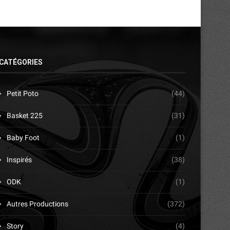
CATÉGORIES
Petit Poto
(44)
Basket 225
(31)
Baby Foot
(1)
Inspirés
(38)
ODK
(1)
Autres Productions
(372)
Story
(4)