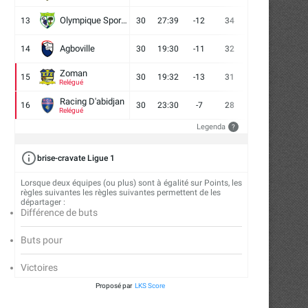
Olympique Sport d'Abobo FC
13
30
27:39
-12
34
9
7
14
Agboville
14
30
19:30
-11
32
7
11
12
Zoman
15
30
19:32
-13
31
7
10
13
Relégué
Racing D'abidjan
16
30
23:30
-7
28
6
10
14
Relégué
Legenda
?
brise-cravate Ligue 1
Lorsque deux équipes (ou plus) sont à égalité sur Points, les
règles suivantes les règles suivantes permettent de les
départager :
Différence de buts
Buts pour
Victoires
Proposé par
LKS Score