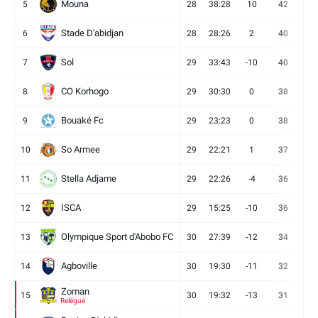
Mouna
5
28
38:28
10
42
12
Stade D'abidjan
6
28
28:26
2
40
11
Sol
7
29
33:43
-10
40
12
CO Korhogo
8
29
30:30
0
38
10
Bouaké Fc
9
29
23:23
0
38
9
So Armee
10
29
22:21
1
37
9
Stella Adjame
11
29
22:26
-4
36
9
ISCA
12
29
15:25
-10
36
10
Olympique Sport d'Abobo FC
13
30
27:39
-12
34
9
Agboville
14
30
19:30
-11
32
7
Zoman
15
30
19:32
-13
31
7
Relégué