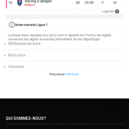
Racing D'abidjan
16
30
23:30
-7
28
6
Relégué
Legenda
?
brise-cravate Ligue 1
Lorsque deux équipes (ou plus) sont à égalité sur Points, les règles
suivantes les règles suivantes permettent de les départager :
Différence de buts
Buts pour
Victoires
Proposé par
LKS Score
QUI SOMMES-NOUS?