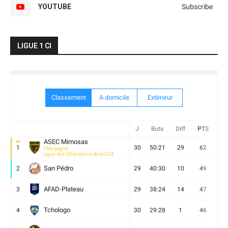
YOUTUBE
Subscribe
LIGUE 1 CI
Classement
A domicile
Extèrieur
J
Buts
Diff
PTS
V
ASEC Mimosas
1
30
50:21
29
62
19
Titre gagné
Ligue des Champions de la CAF
San Pédro
2
29
40:30
10
49
13
AFAD-Plateau
3
29
38:24
14
47
13
Tchologo
4
30
29:28
1
46
12