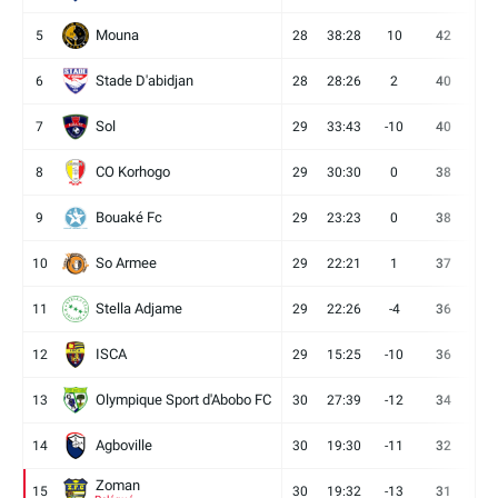
Mouna
5
28
38:28
10
42
12
Stade D'abidjan
6
28
28:26
2
40
11
Sol
7
29
33:43
-10
40
12
CO Korhogo
8
29
30:30
0
38
10
Bouaké Fc
9
29
23:23
0
38
9
So Armee
10
29
22:21
1
37
9
Stella Adjame
11
29
22:26
-4
36
9
ISCA
12
29
15:25
-10
36
10
Olympique Sport d'Abobo FC
13
30
27:39
-12
34
9
Agboville
14
30
19:30
-11
32
7
Zoman
15
30
19:32
-13
31
7