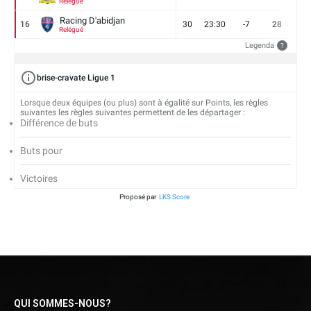
Relégué
Racing D'abidjan
16
30
23:30
-7
28
6
Relégué
Legenda
?
brise-cravate Ligue 1
Lorsque deux équipes (ou plus) sont à égalité sur Points, les règles
suivantes les règles suivantes permettent de les départager :
Différence de buts
Buts pour
Victoires
Proposé par
LKS Score
QUI SOMMES-NOUS?