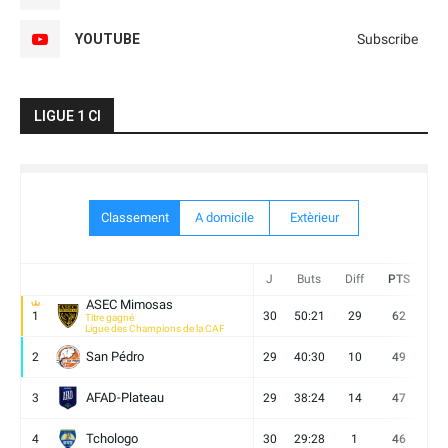
YOUTUBE
Subscribe
LIGUE 1 CI
Classement
A domicile
Extèrieur
J
Buts
Diff
PTS
V
ASEC Mimosas
1
30
50:21
29
62
19
Titre gagné
Ligue des Champions de la CAF
San Pédro
2
29
40:30
10
49
13
AFAD-Plateau
3
29
38:24
14
47
13
Tchologo
4
30
29:28
1
46
12