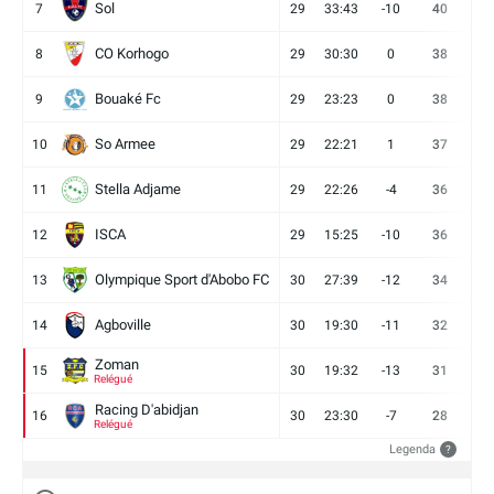
Sol
7
29
33:43
-10
40
12
CO Korhogo
8
29
30:30
0
38
10
Bouaké Fc
9
29
23:23
0
38
9
So Armee
10
29
22:21
1
37
9
Stella Adjame
11
29
22:26
-4
36
9
ISCA
12
29
15:25
-10
36
10
Olympique Sport d'Abobo FC
13
30
27:39
-12
34
9
Agboville
14
30
19:30
-11
32
7
Zoman
15
30
19:32
-13
31
7
Relégué
Racing D'abidjan
16
30
23:30
-7
28
6
Relégué
Legenda
?