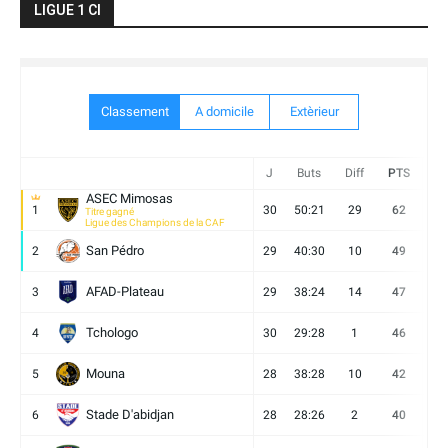
LIGUE 1 CI
Classement
A domicile
Extèrieur
J
Buts
Diff
PTS
V
ASEC Mimosas
1
30
50:21
29
62
19
Titre gagné
Ligue des Champions de la CAF
San Pédro
2
29
40:30
10
49
13
AFAD-Plateau
3
29
38:24
14
47
13
Tchologo
4
30
29:28
1
46
12
Mouna
5
28
38:28
10
42
12
Stade D'abidjan
6
28
28:26
2
40
11