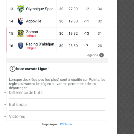
Olympique Sport d'Abobo FC
13
30
27:39
-12
34
9
7
14
Agboville
14
30
19:30
-11
32
7
11
12
Zoman
15
30
19:32
-13
31
7
10
13
Relégué
Racing D'abidjan
16
30
23:30
-7
28
6
10
14
Relégué
Legenda
?
brise-cravate Ligue 1
Lorsque deux équipes (ou plus) sont à égalité sur Points, les
règles suivantes les règles suivantes permettent de les
départager :
Différence de buts
Buts pour
Victoires
eeting International Gabriel Tiacoh
Para-athlétisme : l’INJS accu
Proposé par
LKS Score
: une 24e édition...
première étape des..