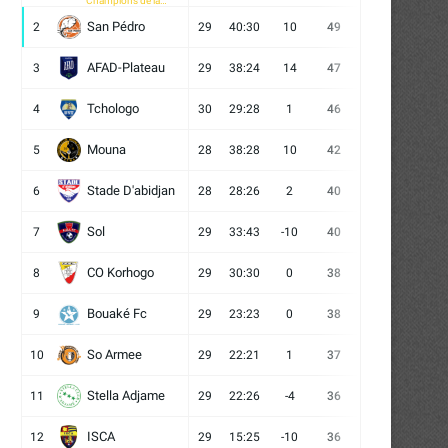
Champions de la
CAF
San Pédro
2
29
40:30
10
49
13
10
6
AFAD-Plateau
3
29
38:24
14
47
13
8
8
Tchologo
4
30
29:28
1
46
12
10
8
Mouna
5
28
38:28
10
42
12
6
10
Stade D'abidjan
6
28
28:26
2
40
11
7
10
Sol
7
29
33:43
-10
40
12
4
13
CO Korhogo
8
29
30:30
0
38
10
8
11
Bouaké Fc
9
29
23:23
0
38
9
11
9
So Armee
10
29
22:21
1
37
9
10
10
Stella Adjame
11
29
22:26
-4
36
9
9
11
ISCA
12
29
15:25
-10
36
10
6
13