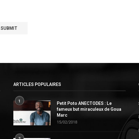
ARTICLES POPULAIRES
1
Petit Poto ANECTODES : Le
fameux but miraculeux de Goua
Marc
15/02/2018
2