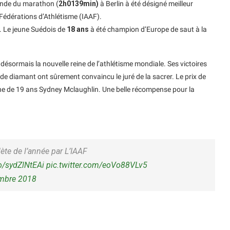
onde du marathon (
2h0139min)
à Berlin à été désigné meilleur
 Fédérations d’Athlétisme (IAAF).
s. Le jeune Suédois de
18 ans
à été champion d’Europe de saut à la
ésormais la nouvelle reine de l’athlétisme mondiale. Ses victoires
 de diamant ont sûrement convaincu le juré de la sacrer. Le prix de
aine de 19 ans Sydney Mclaughlin. Une belle récompense pour la
te de l’année par L’IAAF
co/sydZlNtEAi
pic.twitter.com/eoVo88VLv5
mbre 2018