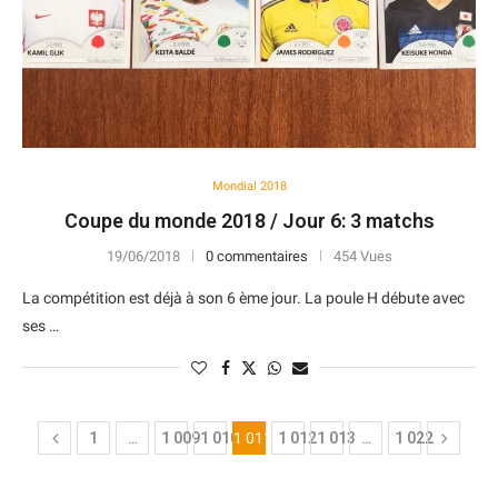
Mondial 2018
Coupe du monde 2018 / Jour 6: 3 matchs
19/06/2018
0 commentaires
454 Vues
La compétition est déjà à son 6 ème jour. La poule H débute avec
ses …
1
…
1 009
1 010
1 011
1 012
1 013
…
1 022