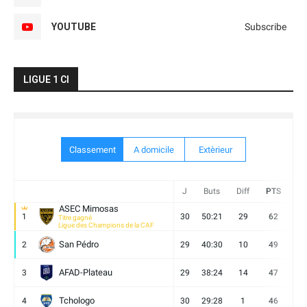
YOUTUBE
Subscribe
LIGUE 1 CI
Classement
A domicile
Extèrieur
J
Buts
Diff
PTS
V
ASEC Mimosas
1
30
50:21
29
62
19
Titre gagné
Ligue des Champions de la CAF
San Pédro
2
29
40:30
10
49
13
AFAD-Plateau
3
29
38:24
14
47
13
Tchologo
4
30
29:28
1
46
12