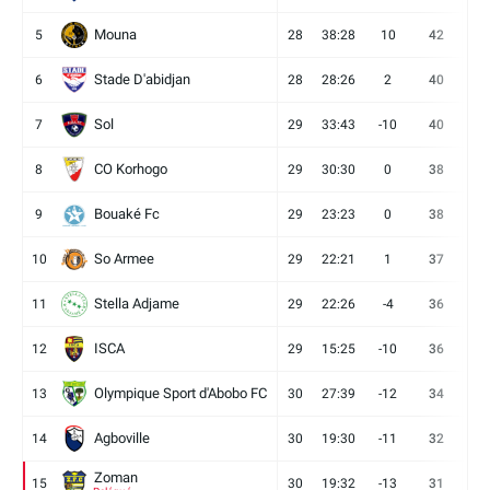
Mouna
5
28
38:28
10
42
12
Stade D'abidjan
6
28
28:26
2
40
11
Sol
7
29
33:43
-10
40
12
CO Korhogo
8
29
30:30
0
38
10
Bouaké Fc
9
29
23:23
0
38
9
So Armee
10
29
22:21
1
37
9
Stella Adjame
11
29
22:26
-4
36
9
ISCA
12
29
15:25
-10
36
10
Olympique Sport d'Abobo FC
13
30
27:39
-12
34
9
Agboville
14
30
19:30
-11
32
7
Zoman
15
30
19:32
-13
31
7