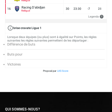
Relégué
Racing D'abidjan
16
30
23:30
-7
28
6
Relégué
Legenda
?
brise-cravate Ligue 1
Lorsque deux équipes (ou plus) sont à égalité sur Points, les règles
suivantes les règles suivantes permettent de les départager :
Différence de buts
Buts pour
Victoires
Proposé par
LKS Score
QUI SOMMES-NOUS?