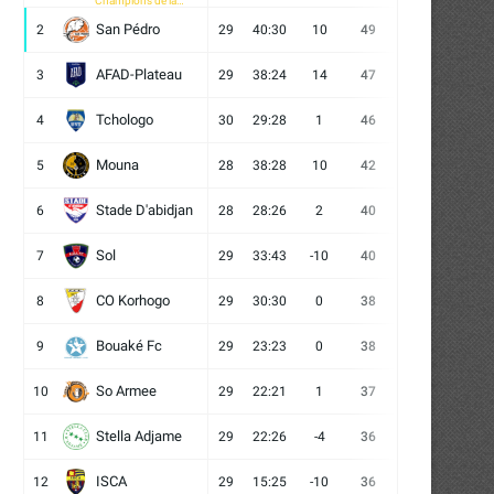
Champions de la
CAF
San Pédro
2
29
40:30
10
49
13
10
6
AFAD-Plateau
3
29
38:24
14
47
13
8
8
Tchologo
4
30
29:28
1
46
12
10
8
Mouna
5
28
38:28
10
42
12
6
10
Stade D'abidjan
6
28
28:26
2
40
11
7
10
Sol
7
29
33:43
-10
40
12
4
13
CO Korhogo
8
29
30:30
0
38
10
8
11
Bouaké Fc
9
29
23:23
0
38
9
11
9
So Armee
10
29
22:21
1
37
9
10
10
Stella Adjame
11
29
22:26
-4
36
9
9
11
ISCA
12
29
15:25
-10
36
10
6
13