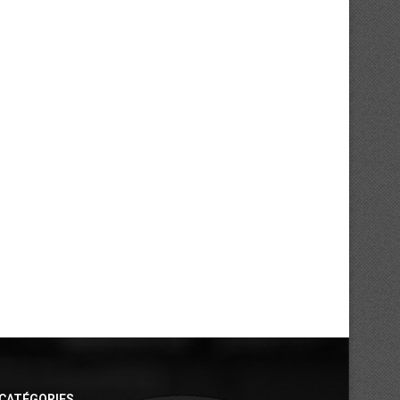
Coupe d’Afrique de Rugby à 7 Dames
Coupe d’Afrique de Rugb
2025...
Féminin :...
13/11/2025
04/11/2025
CATÉGORIES