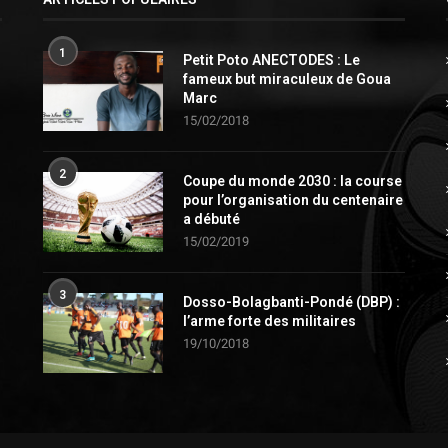
1
Petit Poto ANECTODES : Le
fameux but miraculeux de Goua
Marc
15/02/2018
2
Coupe du monde 2030 : la course
pour l’organisation du centenaire
a débuté
15/02/2019
3
Dosso-Bolagbanti-Pondé (DBP) :
l’arme forte des militaires
19/10/2018