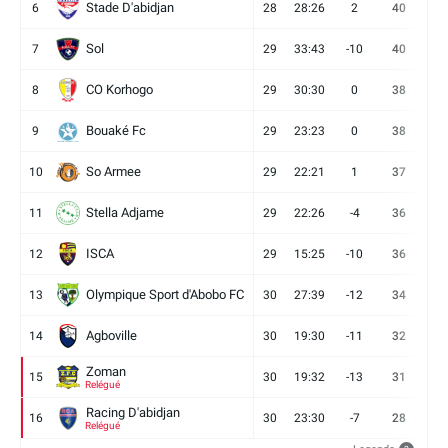
Stade D'abidjan
6
28
28:26
2
40
11
Sol
7
29
33:43
-10
40
12
CO Korhogo
8
29
30:30
0
38
10
Bouaké Fc
9
29
23:23
0
38
9
So Armee
10
29
22:21
1
37
9
Stella Adjame
11
29
22:26
-4
36
9
ISCA
12
29
15:25
-10
36
10
Olympique Sport d'Abobo FC
13
30
27:39
-12
34
9
Agboville
14
30
19:30
-11
32
7
Zoman
15
30
19:32
-13
31
7
Relégué
Racing D'abidjan
16
30
23:30
-7
28
6
Relégué