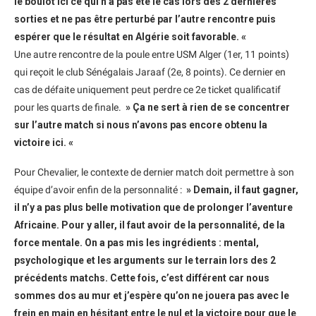
le boulot ici ce qui n’a pas été le cas lors des 2 dernières
sorties et ne pas être perturbé par l’autre rencontre puis
espérer que le résultat en Algérie soit favorable. «
Une autre rencontre de la poule entre USM Alger (1er, 11 points)
qui reçoit le club Sénégalais Jaraaf (2e, 8 points). Ce dernier en
cas de défaite uniquement peut perdre ce 2e ticket qualificatif
pour les quarts de finale.
» Ça ne sert à rien de se concentrer
sur l’autre match si nous n’avons pas encore obtenu la
victoire ici. «
Pour Chevalier, le contexte de dernier match doit permettre à son
équipe d’avoir enfin de la personnalité :
» Demain, il faut gagner,
il n’y a pas plus belle motivation que de prolonger l’aventure
Africaine. Pour y aller, il faut avoir de la personnalité, de la
force mentale. On a pas mis les ingrédients : mental,
psychologique et les arguments sur le terrain lors des 2
précédents matchs. Cette fois, c’est différent car nous
sommes dos au mur et j’espère qu’on ne jouera pas avec le
frein en main en hésitant entre le nul et la victoire pour que le