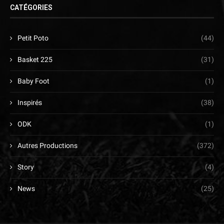
CATÉGORIES
Petit Poto
(44)
Basket 225
(31)
Baby Foot
(1)
Inspirés
(38)
ODK
(1)
Autres Productions
(372)
Story
(4)
News
(25)