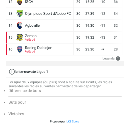
ISCA
12
29
15:25
-10
36
10
Olympique Sport d'Abobo FC
13
30
27:39
-12
34
9
Agboville
14
30
19:30
-11
32
7
Zoman
15
30
19:32
-13
31
7
Relégué
Racing D'abidjan
16
30
23:30
-7
28
6
Relégué
Legenda
?
brise-cravate Ligue 1
Lorsque deux équipes (ou plus) sont à égalité sur Points, les règles
suivantes les règles suivantes permettent de les départager :
Différence de buts
Buts pour
Victoires
Proposé par
LKS Score