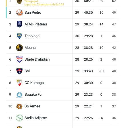
1
30
50:21
29
62
19
Titre gagné
Ligue des Champions de la CAF
San Pédro
2
29
40:30
10
49
13
AFAD-Plateau
3
29
38:24
14
47
13
Tchologo
4
30
29:28
1
46
12
Mouna
5
28
38:28
10
42
12
Stade D'abidjan
6
28
28:26
2
40
11
Sol
7
29
33:43
-10
40
12
CO Korhogo
8
29
30:30
0
38
10
Bouaké Fc
9
29
23:23
0
38
9
So Armee
10
29
22:21
1
37
9
Stella Adjame
11
29
22:26
-4
36
9