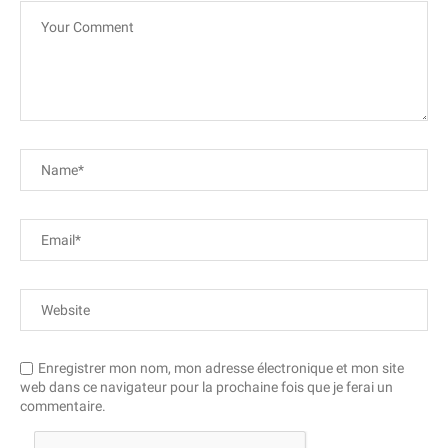
Enregistrer mon nom, mon adresse électronique et mon site
web dans ce navigateur pour la prochaine fois que je ferai un
commentaire.