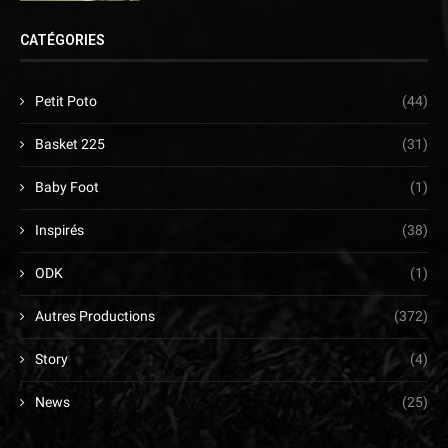
CATÉGORIES
Petit Poto
(44)
Basket 225
(31)
Baby Foot
(1)
Inspirés
(38)
ODK
(1)
Autres Productions
(372)
Story
(4)
News
(25)