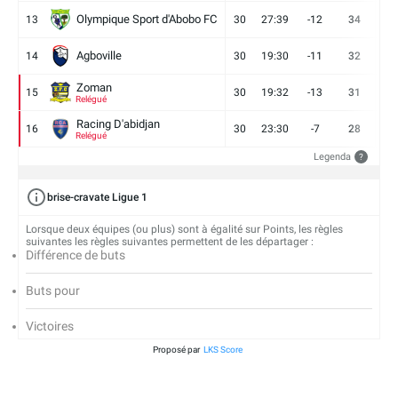
Olympique Sport d'Abobo FC
13
30
27:39
-12
34
9
Agboville
14
30
19:30
-11
32
7
Zoman
15
30
19:32
-13
31
7
Relégué
Racing D'abidjan
16
30
23:30
-7
28
6
Relégué
Legenda
?
brise-cravate Ligue 1
Lorsque deux équipes (ou plus) sont à égalité sur Points, les règles
suivantes les règles suivantes permettent de les départager :
Différence de buts
Buts pour
Victoires
Proposé par
LKS Score