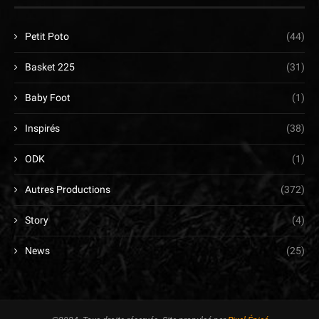
Petit Poto
(44)
Basket 225
(31)
Baby Foot
(1)
Inspirés
(38)
ODK
(1)
Autres Productions
(372)
Story
(4)
News
(25)