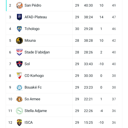
San Pédro
2
29
40:30
10
49
13
AFAD-Plateau
3
29
38:24
14
47
13
Tchologo
4
30
29:28
1
46
12
Mouna
5
28
38:28
10
42
12
Stade D'abidjan
6
28
28:26
2
40
11
Sol
7
29
33:43
-10
40
12
CO Korhogo
8
29
30:30
0
38
10
Bouaké Fc
9
29
23:23
0
38
9
So Armee
10
29
22:21
1
37
9
Stella Adjame
11
29
22:26
-4
36
9
ISCA
12
29
15:25
-10
36
10