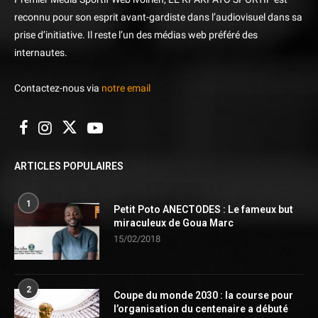
reconnu pour son esprit avant-gardiste dans l’audiovisuel dans sa
prise d’initiative. Il reste l’un des médias web préféré des
internautes.
Contactez-nous via
notre email
ARTICLES POPULAIRES
1
Petit Poto ANECTODES : Le fameux but
miraculeux de Goua Marc
15/02/2018
2
Coupe du monde 2030 : la course pour
l’organisation du centenaire a débuté