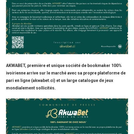
AKWABET, première et unique société de bookmaker 100%
ivoirienne arrive sur le marché avec sa propre plateforme de
pari en ligne (akwabet.ci) et un large catalogue de jeux
mondialement sollicités.