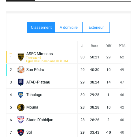
Classement
A domicile
Extèrieur
J
Buts
Diff
PTS
V
ASEC Mimosas
1
30
50:21
29
62
19
Titre gagné
Ligue des Champions de la CAF
San Pédro
2
29
40:30
10
49
13
AFAD-Plateau
3
29
38:24
14
47
13
Tchologo
4
30
29:28
1
46
12
Mouna
5
28
38:28
10
42
12
Stade D'abidjan
6
28
28:26
2
40
11
Sol
7
29
33:43
-10
40
12