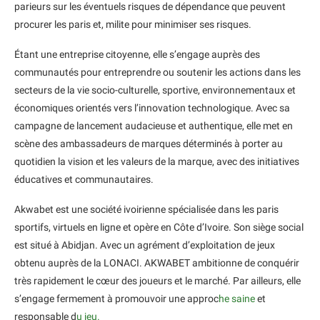
parieurs sur les éventuels risques de dépendance que peuvent
procurer les paris et, milite pour minimiser ses risques.
Étant une entreprise citoyenne, elle s’engage auprès des
communautés pour entreprendre ou soutenir les actions dans les
secteurs de la vie socio-culturelle, sportive, environnementaux et
économiques orientés vers l’innovation technologique. Avec sa
campagne de lancement audacieuse et authentique, elle met en
scène des ambassadeurs de marques déterminés à porter au
quotidien la vision et les valeurs de la marque, avec des initiatives
éducatives et communautaires.
Akwabet est une société ivoirienne spécialisée dans les paris
sportifs, virtuels en ligne et opère en Côte d’Ivoire. Son siège social
est situé à Abidjan. Avec un agrément d’exploitation de jeux
obtenu auprès de la LONACI. AKWABET ambitionne de conquérir
très rapidement le cœur des joueurs et le marché. Par ailleurs, elle
s’engage fermement à promouvoir une approc
he saine
et
responsable d
u jeu.