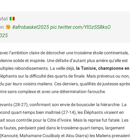
Mali
en.
#afrobasket2025
pic.twitter.com/YIOzSS8ksO
2025
 avec l’ambition claire de décrocher une troisième étoile continentale,
ienne solide et inspirée. Une défaite d’autant plus amère qu’elle est
ltiples rebondissements. La veille déjà,
la Tunisie, championne en
 Éléphants sur la difficulté des quarts de finale. Mais prévenus ou non,
par leurs voisins maliens. Ces derniers, qualifiés de justesse après
ntre sans complexe et avec une détermination farouche.
devants (28-27), confirmant son envie de bousculer la hiérarchie. La
second quart-temps bien maîtrisé (27-14), les Éléphants viraient en
 sous contrôle pour la Côte d’Ivoire. Mais la reprise fut fatale. Les
s fautes, perdaient pied dans le troisième quart-temps, largement
(Kanouté, Mahamane Coulibaly et Alou Diarra) les Maliens prenaient