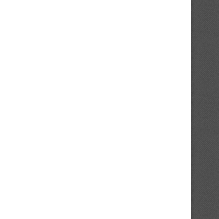
First Bank et FBA compostent leurs
Road To BAL : Le bilan de 
billets pour...
17/11/2025
24/11/2025