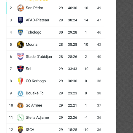
Champions de la
CAF
San Pédro
2
29
40:30
10
49
13
10
6
AFAD-Plateau
3
29
38:24
14
47
13
8
8
Tchologo
4
30
29:28
1
46
12
10
8
Mouna
5
28
38:28
10
42
12
6
10
Stade D'abidjan
6
28
28:26
2
40
11
7
10
Sol
7
29
33:43
-10
40
12
4
13
CO Korhogo
8
29
30:30
0
38
10
8
11
Bouaké Fc
9
29
23:23
0
38
9
11
9
So Armee
10
29
22:21
1
37
9
10
10
Stella Adjame
11
29
22:26
-4
36
9
9
11
ISCA
12
29
15:25
-10
36
10
6
13