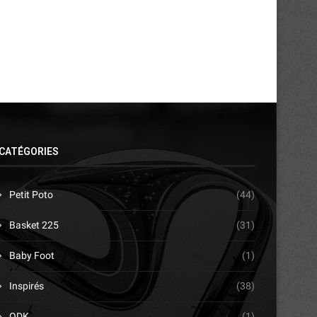
CATÉGORIES
Petit Poto
(44)
Basket 225
(31)
Baby Foot
(1)
Inspirés
(38)
ODK
(1)