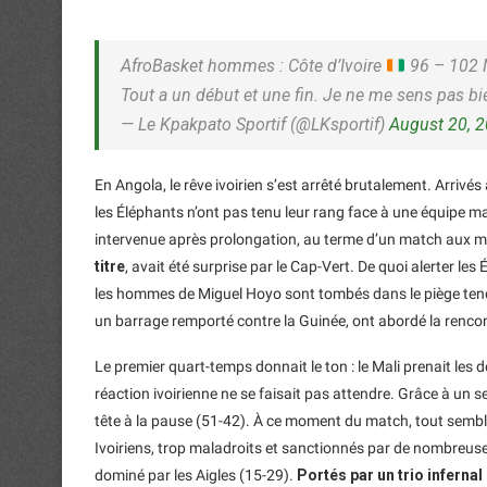
AfroBasket hommes : Côte d’Ivoire
96 – 102 
Tout a un début et une fin. Je ne me sens pas bi
— Le Kpakpato Sportif (@LKsportif)
August 20, 
En Angola, le rêve ivoirien s’est arrêté brutalement. Arrivés
les Éléphants n’ont pas tenu leur rang face à une équipe mal
intervenue après prolongation, au terme d’un match aux mu
titre
, avait été surprise par le Cap-Vert. De quoi alerter les
les hommes de Miguel Hoyo sont tombés dans le piège tendu 
un barrage remporté contre la Guinée, ont abordé la renco
Le premier quart-temps donnait le ton : le Mali prenait les 
réaction ivoirienne ne se faisait pas attendre. Grâce à un 
tête à la pause (51-42). À ce moment du match, tout semblait
Ivoiriens, trop maladroits et sanctionnés par de nombreuse
dominé par les Aigles (15-29).
Portés par un trio infernal