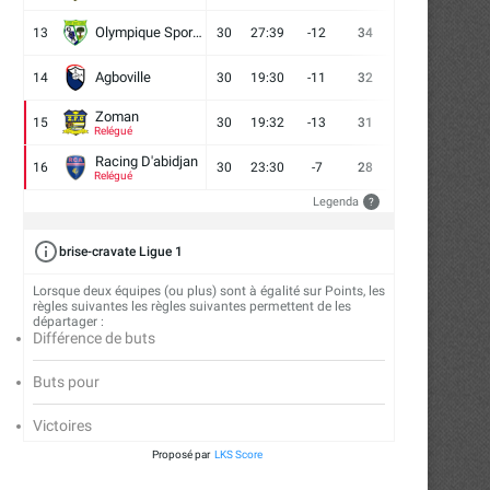
Olympique Sport d'Abobo FC
13
30
27:39
-12
34
9
7
14
Agboville
14
30
19:30
-11
32
7
11
12
Zoman
15
30
19:32
-13
31
7
10
13
Relégué
Racing D'abidjan
16
30
23:30
-7
28
6
10
14
Relégué
Legenda
?
brise-cravate Ligue 1
Lorsque deux équipes (ou plus) sont à égalité sur Points, les
règles suivantes les règles suivantes permettent de les
départager :
Différence de buts
Buts pour
Victoires
Proposé par
LKS Score