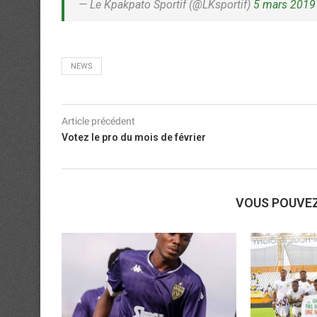
— Le Kpakpato Sportif (@LKsportif)
5 mars 2019
NEWS
Article précédent
Votez le pro du mois de février
VOUS POUVE