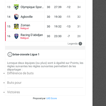
Olympique Sport d'Abobo FC
13
30
27:39
-12
34
9
7
14
Agboville
14
30
19:30
-11
32
7
11
12
Zoman
15
30
19:32
-13
31
7
10
13
Relégué
Racing D'abidjan
16
30
23:30
-7
28
6
10
14
Relégué
Legenda
?
brise-cravate Ligue 1
Lorsque deux équipes (ou plus) sont à égalité sur Points, les
règles suivantes les règles suivantes permettent de les
départager :
Différence de buts
Buts pour
Victoires
Proposé par
LKS Score