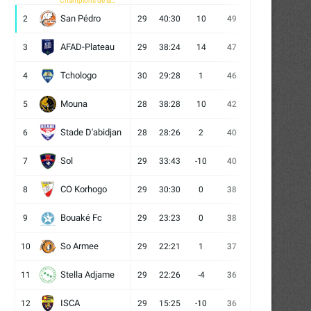
Champions de la
CAF
San Pédro
2
29
40:30
10
49
13
10
6
AFAD-Plateau
3
29
38:24
14
47
13
8
8
Tchologo
4
30
29:28
1
46
12
10
8
Mouna
5
28
38:28
10
42
12
6
10
Stade D'abidjan
6
28
28:26
2
40
11
7
10
Sol
7
29
33:43
-10
40
12
4
13
CO Korhogo
8
29
30:30
0
38
10
8
11
Bouaké Fc
9
29
23:23
0
38
9
11
9
So Armee
10
29
22:21
1
37
9
10
10
Stella Adjame
11
29
22:26
-4
36
9
9
11
ISCA
12
29
15:25
-10
36
10
6
13