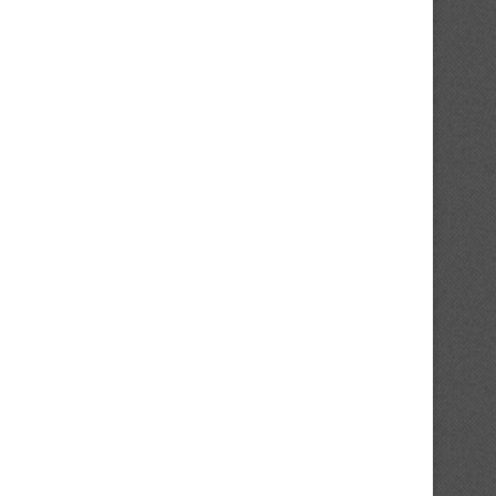
FC San Pedro : cap sur la Tunisie...
ASEC Mimosas et la soif 
transmission
24/07/2026
21/07/2026