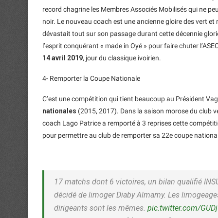
record chagrine les Membres Associés Mobilisés qui ne peuve
noir. Le nouveau coach est une ancienne gloire des vert et r
dévastait tout sur son passage durant cette décennie glori
l’esprit conquérant « made in Oyé » pour faire chuter l’AS
14 avril 2019
, jour du classique ivoirien.
4- Remporter la Coupe Nationale
C’est une compétition qui tient beaucoup au Président Vag
nationales
(2015, 2017). Dans la saison morose du club vert
coach Lago Patrice a remporté à 3 reprises cette compétitio
pour permettre au club de remporter sa 22e coupe national
17 matchs dont 6 victoires, un bilan qualifié INS
décidé de limoger Diaby Almamy. Les limogeages 
dirigeants sont les mêmes.
pic.twitter.com/GUD