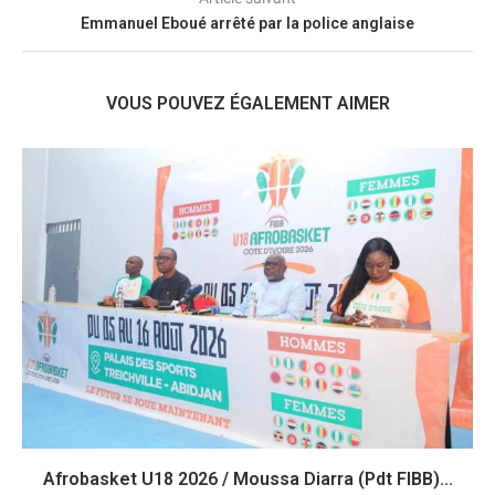
Emmanuel Eboué arrêté par la police anglaise
VOUS POUVEZ ÉGALEMENT AIMER
Afrobasket U18 2026 / Moussa Diarra (Pdt FIBB)...