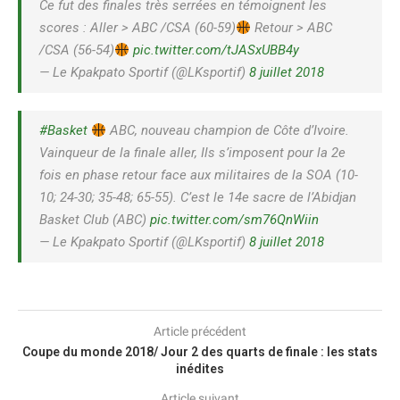
Ce fut des finales très serrées en témoignent les
scores : Aller > ABC /CSA (60-59)
Retour > ABC
/CSA (56-54)
pic.twitter.com/tJASxUBB4y
— Le Kpakpato Sportif (@LKsportif)
8 juillet 2018
#Basket
ABC, nouveau champion de Côte d’Ivoire.
Vainqueur de la finale aller, Ils s’imposent pour la 2e
fois en phase retour face aux militaires de la SOA (10-
10; 24-30; 35-48; 65-55). C’est le 14e sacre de l’Abidjan
Basket Club (ABC)
pic.twitter.com/sm76QnWiin
— Le Kpakpato Sportif (@LKsportif)
8 juillet 2018
Article précédent
Coupe du monde 2018/ Jour 2 des quarts de finale : les stats
inédites
Article suivant