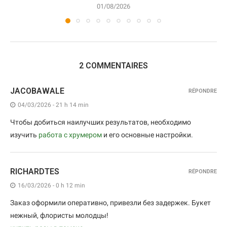
01/08/2026
2 COMMENTAIRES
JACOBAWALE
RÉPONDRE
04/03/2026 - 21 h 14 min
Чтобы добиться наилучших результатов, необходимо
изучить
работа с хрумером
и его основные настройки.
RICHARDTES
RÉPONDRE
16/03/2026 - 0 h 12 min
Заказ оформили оперативно, привезли без задержек. Букет
нежный, флористы молодцы!