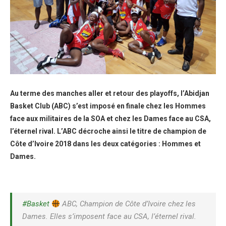
Au terme des manches aller et retour des playoffs, l’Abidjan
Basket Club (ABC) s’est imposé en finale chez les Hommes
face aux militaires de la SOA et chez les Dames face au CSA,
l’éternel rival. L’ABC décroche ainsi le titre de champion de
Côte d’Ivoire 2018 dans les deux catégories : Hommes et
Dames.
#Basket
ABC, Champion de Côte d’Ivoire chez les
Dames. Elles s’imposent face au CSA, l’éternel rival.