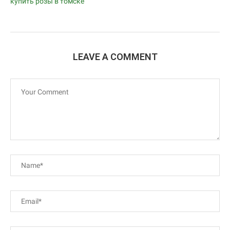
купить розы в томске
LEAVE A COMMENT