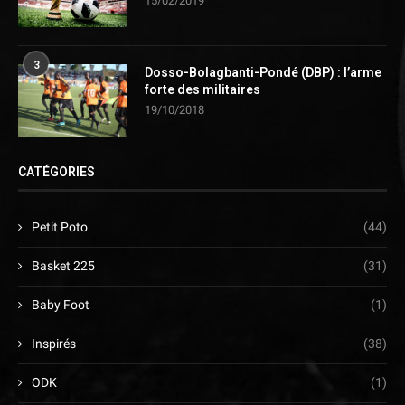
15/02/2019
3
Dosso-Bolagbanti-Pondé (DBP) : l’arme
forte des militaires
19/10/2018
CATÉGORIES
Petit Poto
(44)
Basket 225
(31)
Baby Foot
(1)
Inspirés
(38)
ODK
(1)