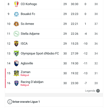
CO Korhogo
8
29
30:30
0
38
10
Bouaké Fc
9
29
23:23
0
38
9
So Armee
10
29
22:21
1
37
9
Stella Adjame
11
29
22:26
-4
36
9
ISCA
12
29
15:25
-10
36
10
Olympique Sport d'Abobo FC
13
30
27:39
-12
34
9
Agboville
14
30
19:30
-11
32
7
Zoman
15
30
19:32
-13
31
7
Relégué
Racing D'abidjan
16
30
23:30
-7
28
6
Relégué
Legenda
?
brise-cravate Ligue 1