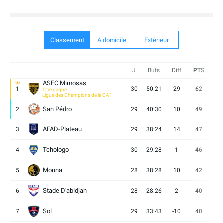
Classement
A domicile
Extèrieur
J
Buts
Diff
PTS
V
ASEC Mimosas
1
30
50:21
29
62
19
Titre gagné
Ligue des Champions de la CAF
San Pédro
2
29
40:30
10
49
13
AFAD-Plateau
3
29
38:24
14
47
13
Tchologo
4
30
29:28
1
46
12
Mouna
5
28
38:28
10
42
12
Stade D'abidjan
6
28
28:26
2
40
11
Sol
7
29
33:43
-10
40
12