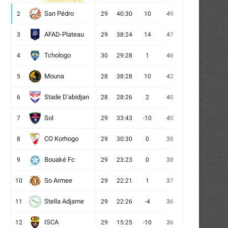
Champions de la
CAF
San Pédro
2
29
40:30
10
49
13
10
6
AFAD-Plateau
3
29
38:24
14
47
13
8
8
Tchologo
4
30
29:28
1
46
12
10
8
Mouna
5
28
38:28
10
42
12
6
10
Stade D'abidjan
6
28
28:26
2
40
11
7
10
Sol
7
29
33:43
-10
40
12
4
13
CO Korhogo
8
29
30:30
0
38
10
8
11
Bouaké Fc
9
29
23:23
0
38
9
11
9
So Armee
10
29
22:21
1
37
9
10
10
Stella Adjame
11
29
22:26
-4
36
9
9
11
ISCA
12
29
15:25
-10
36
10
6
13