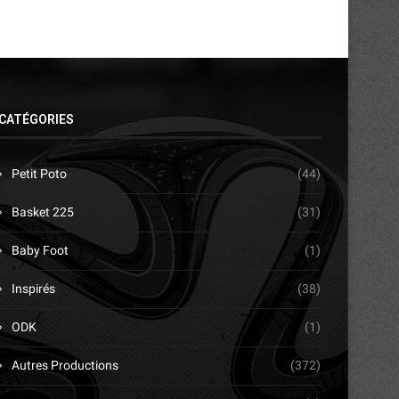
CATÉGORIES
Petit Poto
(44)
Basket 225
(31)
Baby Foot
(1)
Inspirés
(38)
ODK
(1)
Autres Productions
(372)