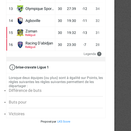
Olympique Sport d'Abobo FC
13
30
27:39
-12
34
9
7
14
Agboville
14
30
19:30
-11
32
7
11
12
Zoman
15
30
19:32
-13
31
7
10
13
Relégué
Racing D'abidjan
16
30
23:30
-7
28
6
10
14
Relégué
Legenda
?
brise-cravate Ligue 1
Lorsque deux équipes (ou plus) sont à égalité sur Points, les
FC San Pedro : cap sur la Tunisie...
ASEC Mimosas et la soif 
règles suivantes les règles suivantes permettent de les
transmission
départager :
24/07/2026
Différence de buts
21/07/2026
Buts pour
Victoires
Proposé par
LKS Score