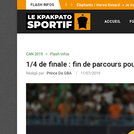
FLASH INFOS
Éléphants / Hervé Renard : « Je n’
Mercato : Yann Diomandé, pour l’hi
Afrobasket U18 2026 : Les Éléphant
UFOA-B : les Éléphanteaux échoue
Supercoupe Félix Houphouët-Boign
Mercato : Ousmane Diakité file en 
CAN féminine 2026 : des réglages
Sporting Club de Gagnoa : Yaya Kon
ACCUEIL
F
CAN 2019
Flash Infos
1/4 de finale : fin de parcours p
Rédigé par :
Prince De GBA
11/07/2019