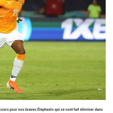
parcours pour nos braves Éléphants qui se sont fait éliminer dans