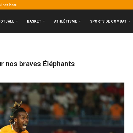
ai pas beaucoup...
stoire !
eaux garçons frappent fort, les...
nt aux portes de la CAN
y : premier choc de la saison
Algérie !
 encore nécessaires pour rêver...
é et Kader Keita...
OOTBALL
BASKET
ATHLÉTISME
SPORTS DE COMBAT
our nos braves Éléphants