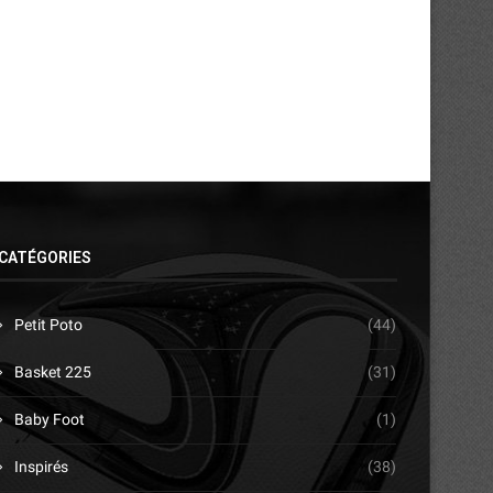
03/05/2022
30/01/2022
CATÉGORIES
Petit Poto
(44)
Basket 225
(31)
Baby Foot
(1)
Inspirés
(38)