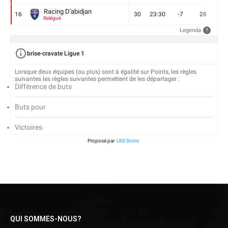
Racing D'abidjan
16
30
23:30
-7
28
6
Relégué
Legenda
?
brise-cravate Ligue 1
Lorsque deux équipes (ou plus) sont à égalité sur Points, les règles
suivantes les règles suivantes permettent de les départager :
Différence de buts
Buts pour
Victoires
Proposé par
LKS Score
QUI SOMMES-NOUS?