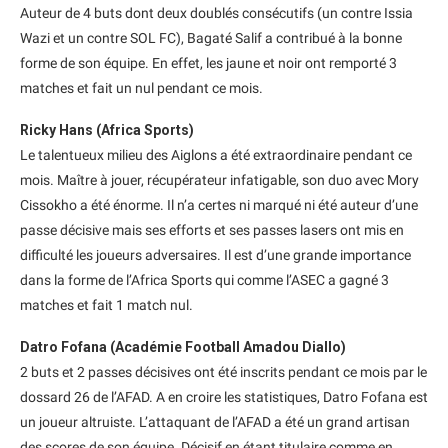
Auteur de 4 buts dont deux doublés consécutifs (un contre Issia
Wazi et un contre SOL FC), Bagaté Salif a contribué à la bonne
forme de son équipe. En effet, les jaune et noir ont remporté 3
matches et fait un nul pendant ce mois.
Ricky Hans (Africa Sports)
Le talentueux milieu des Aiglons a été extraordinaire pendant ce
mois. Maître à jouer, récupérateur infatigable, son duo avec Mory
Cissokho a été énorme. Il n’a certes ni marqué ni été auteur d’une
passe décisive mais ses efforts et ses passes lasers ont mis en
difficulté les joueurs adversaires. Il est d’une grande importance
dans la forme de l’Africa Sports qui comme l’ASEC a gagné 3
matches et fait 1 match nul.
Datro Fofana (Académie Football Amadou Diallo)
2 buts et 2 passes décisives ont été inscrits pendant ce mois par le
dossard 26 de l’AFAD. A en croire les statistiques, Datro Fofana est
un joueur altruiste. L’attaquant de l’AFAD a été un grand artisan
des scores de son équipe. Décisif en étant titulaire comme en