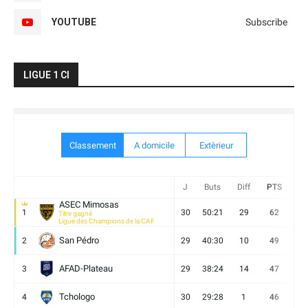
YOUTUBE
Subscribe
LIGUE 1 CI
Classement
A domicile
Extèrieur
J
Buts
Diff
PTS
V
ASEC Mimosas
1
30
50:21
29
62
19
Titre gagné
Ligue des Champions de la CAF
San Pédro
2
29
40:30
10
49
13
AFAD-Plateau
3
29
38:24
14
47
13
Tchologo
4
30
29:28
1
46
12