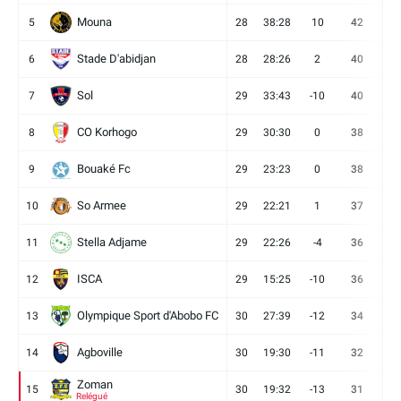
Mouna
5
28
38:28
10
42
12
Stade D'abidjan
6
28
28:26
2
40
11
Sol
7
29
33:43
-10
40
12
CO Korhogo
8
29
30:30
0
38
10
Bouaké Fc
9
29
23:23
0
38
9
So Armee
10
29
22:21
1
37
9
Stella Adjame
11
29
22:26
-4
36
9
ISCA
12
29
15:25
-10
36
10
Olympique Sport d'Abobo FC
13
30
27:39
-12
34
9
Agboville
14
30
19:30
-11
32
7
Zoman
15
30
19:32
-13
31
7
Relégué