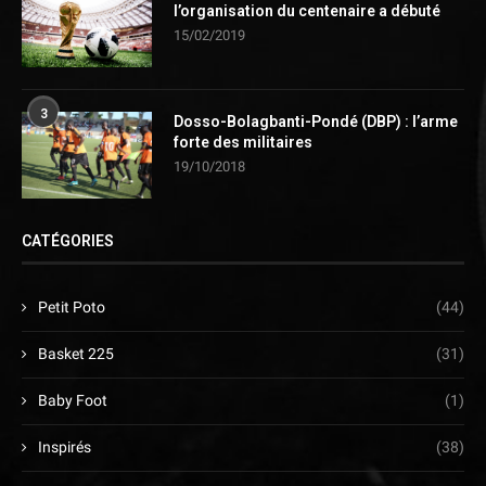
l’organisation du centenaire a débuté
15/02/2019
3
Dosso-Bolagbanti-Pondé (DBP) : l’arme
forte des militaires
19/10/2018
CATÉGORIES
Petit Poto
(44)
Basket 225
(31)
Baby Foot
(1)
Inspirés
(38)