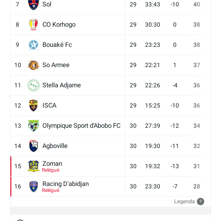
Sol
7
29
33:43
-10
40
12
CO Korhogo
8
29
30:30
0
38
10
Bouaké Fc
9
29
23:23
0
38
9
So Armee
10
29
22:21
1
37
9
Stella Adjame
11
29
22:26
-4
36
9
ISCA
12
29
15:25
-10
36
10
Olympique Sport d'Abobo FC
13
30
27:39
-12
34
9
Agboville
14
30
19:30
-11
32
7
Zoman
15
30
19:32
-13
31
7
Relégué
Racing D'abidjan
16
30
23:30
-7
28
6
Relégué
Legenda
?