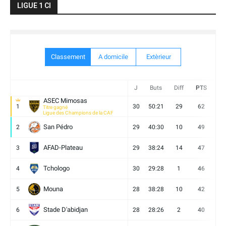
LIGUE 1 CI
Classement
A domicile
Extèrieur
J
Buts
Diff
PTS
V
ASEC Mimosas
1
30
50:21
29
62
19
Titre gagné
Ligue des Champions de la CAF
San Pédro
2
29
40:30
10
49
13
AFAD-Plateau
3
29
38:24
14
47
13
Tchologo
4
30
29:28
1
46
12
Mouna
5
28
38:28
10
42
12
Stade D'abidjan
6
28
28:26
2
40
11