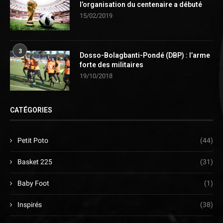
l’organisation du centenaire a débuté
15/02/2019
3
Dosso-Bolagbanti-Pondé (DBP) : l’arme
forte des militaires
19/10/2018
CATÉGORIES
Petit Poto
(44)
Basket 225
(31)
Baby Foot
(1)
Inspirés
(38)