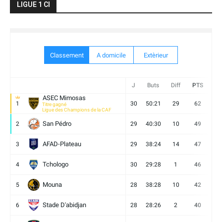
LIGUE 1 CI
Classement
A domicile
Extèrieur
J
Buts
Diff
PTS
V
ASEC Mimosas
1
30
50:21
29
62
19
Titre gagné
Ligue des Champions de la CAF
San Pédro
2
29
40:30
10
49
13
AFAD-Plateau
3
29
38:24
14
47
13
Tchologo
4
30
29:28
1
46
12
Mouna
5
28
38:28
10
42
12
Stade D'abidjan
6
28
28:26
2
40
11