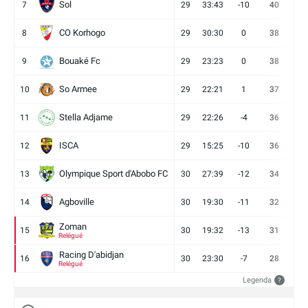
Sol
7
29
33:43
-10
40
12
CO Korhogo
8
29
30:30
0
38
10
Bouaké Fc
9
29
23:23
0
38
9
So Armee
10
29
22:21
1
37
9
Stella Adjame
11
29
22:26
-4
36
9
ISCA
12
29
15:25
-10
36
10
Olympique Sport d'Abobo FC
13
30
27:39
-12
34
9
Agboville
14
30
19:30
-11
32
7
Zoman
15
30
19:32
-13
31
7
Relégué
Racing D'abidjan
16
30
23:30
-7
28
6
Relégué
Legenda
?