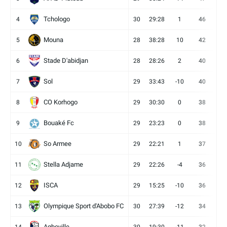
Tchologo
4
30
29:28
1
46
12
Mouna
5
28
38:28
10
42
12
Stade D'abidjan
6
28
28:26
2
40
11
Sol
7
29
33:43
-10
40
12
CO Korhogo
8
29
30:30
0
38
10
Bouaké Fc
9
29
23:23
0
38
9
So Armee
10
29
22:21
1
37
9
Stella Adjame
11
29
22:26
-4
36
9
ISCA
12
29
15:25
-10
36
10
Olympique Sport d'Abobo FC
13
30
27:39
-12
34
9
Agboville