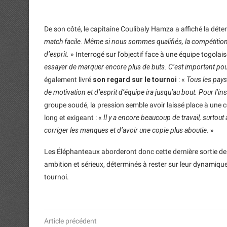
De son côté, le capitaine Coulibaly Hamza a affiché la déte
match facile. Même si nous sommes qualifiés, la compétition n’
d’esprit.
» Interrogé sur l’objectif face à une équipe togolais
essayer de marquer encore plus de buts. C’est important po
également livré
son regard sur le tournoi
: «
Tous les pays
de motivation et d’esprit d’équipe ira jusqu’au bout. Pour l’ins
groupe soudé, la pression semble avoir laissé place à une c
long et exigeant : «
Il y a encore beaucoup de travail, surtout
corriger les manques et d’avoir une copie plus aboutie.
»
Les Éléphanteaux aborderont donc cette dernière sortie de
ambition et sérieux, déterminés à rester sur leur dynamique
tournoi.
Article précédent