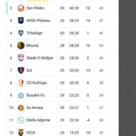
Champions de la
CAF
San Pédro
2
29
40:30
10
49
13
10
6
AFAD-Plateau
3
29
38:24
14
47
13
8
8
Tchologo
4
30
29:28
1
46
12
10
8
Mouna
5
28
38:28
10
42
12
6
10
Stade D'abidjan
6
28
28:26
2
40
11
7
10
Sol
7
29
33:43
-10
40
12
4
13
CO Korhogo
8
29
30:30
0
38
10
8
11
Bouaké Fc
9
29
23:23
0
38
9
11
9
So Armee
10
29
22:21
1
37
9
10
10
Stella Adjame
11
29
22:26
-4
36
9
9
11
ISCA
12
29
15:25
-10
36
10
6
13