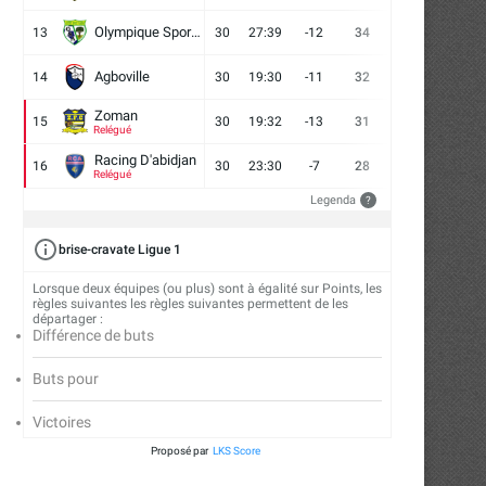
Olympique Sport d'Abobo FC
13
30
27:39
-12
34
9
7
14
Agboville
14
30
19:30
-11
32
7
11
12
Zoman
15
30
19:32
-13
31
7
10
13
Relégué
Racing D'abidjan
16
30
23:30
-7
28
6
10
14
Relégué
Legenda
?
brise-cravate Ligue 1
Lorsque deux équipes (ou plus) sont à égalité sur Points, les
règles suivantes les règles suivantes permettent de les
départager :
Différence de buts
Buts pour
Victoires
Proposé par
LKS Score