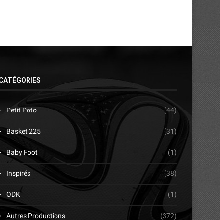
CATÉGORIES
Petit Poto
(44)
Basket 225
(31)
Baby Foot
(1)
Inspirés
(38)
ODK
(1)
Autres Productions
(372)