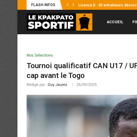
FLASH INFOS
Afrobasket U18 2026 : les Éléphante
Supercoupe FHB : l’ASEC frappe d’
Coupes Africaines : Les 4 représe
Éléphants / Hervé Renard : « Je n’
Mercato : Yann Diomandé, pour l’hi
Afrobasket U18 2026 : Les Éléphant
UFOA-B : les Éléphanteaux échoue
Supercoupe Félix Houphouët-Boign
ACCUEIL
F
Nos Sélections
Tournoi qualificatif CAN U17 / U
cap avant le Togo
Rédigé par :
Guy Jaures
26/09/2025