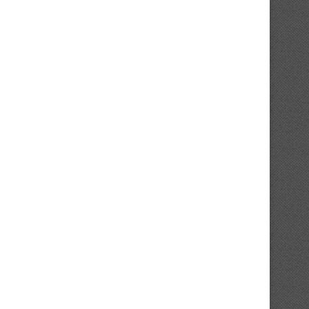
UFOA-B U20 2026 : les Éléphanteaux
UFOA-B : qualifiés, les Élép
à 90...
visent la première...
04/08/2026
01/08/2026