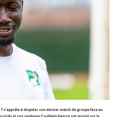
U17 s’apprête à disputer son dernier match de groupe face au
ssiriki et son capitaine Coulibaly Hamza ont insisté sur la