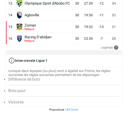
Olympique Sport d'Abobo FC
13
30
27:39
-12
34
9
Agboville
14
30
19:30
-11
32
7
Zoman
15
30
19:32
-13
31
7
Relégué
Racing D'abidjan
16
30
23:30
-7
28
6
Relégué
Legenda
?
brise-cravate Ligue 1
Lorsque deux équipes (ou plus) sont à égalité sur Points, les règles
suivantes les règles suivantes permettent de les départager :
Différence de buts
Buts pour
Victoires
Proposé par
LKS Score