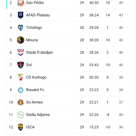
San Pédro
2
29
40:30
10
49
13
AFAD-Plateau
3
29
38:24
14
47
13
Tchologo
4
30
29:28
1
46
12
Mouna
5
28
38:28
10
42
12
Stade D'abidjan
6
28
28:26
2
40
11
Sol
7
29
33:43
-10
40
12
CO Korhogo
8
29
30:30
0
38
10
Bouaké Fc
9
29
23:23
0
38
9
So Armee
10
29
22:21
1
37
9
Stella Adjame
11
29
22:26
-4
36
9
ISCA
12
29
15:25
-10
36
10