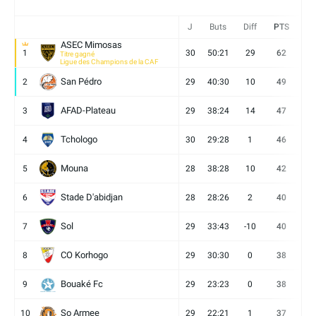
J
Buts
Diff
PTS
V
ASEC Mimosas
1
30
50:21
29
62
19
Titre gagné
Ligue des Champions de la CAF
San Pédro
2
29
40:30
10
49
13
AFAD-Plateau
3
29
38:24
14
47
13
Tchologo
4
30
29:28
1
46
12
Mouna
5
28
38:28
10
42
12
Stade D'abidjan
6
28
28:26
2
40
11
Sol
7
29
33:43
-10
40
12
CO Korhogo
8
29
30:30
0
38
10
Bouaké Fc
9
29
23:23
0
38
9
So Armee
10
29
22:21
1
37
9