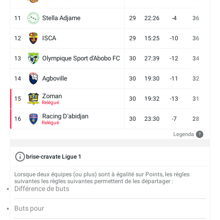
Stella Adjame
11
29
22:26
-4
36
9
ISCA
12
29
15:25
-10
36
10
Olympique Sport d'Abobo FC
13
30
27:39
-12
34
9
Agboville
14
30
19:30
-11
32
7
Zoman
15
30
19:32
-13
31
7
Relégué
Racing D'abidjan
16
30
23:30
-7
28
6
Relégué
Legenda
?
brise-cravate Ligue 1
Lorsque deux équipes (ou plus) sont à égalité sur Points, les règles
suivantes les règles suivantes permettent de les départager :
Différence de buts
Buts pour