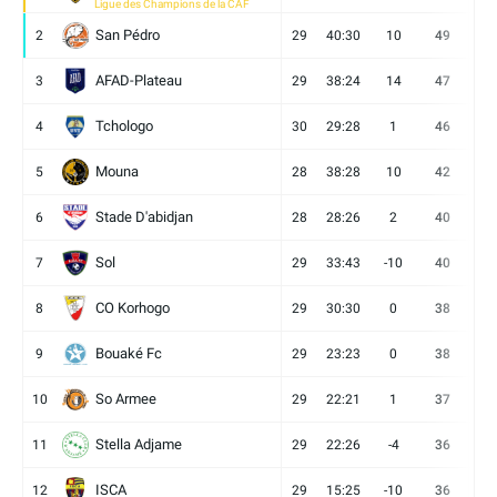
Ligue des Champions de la CAF
San Pédro
2
29
40:30
10
49
13
AFAD-Plateau
3
29
38:24
14
47
13
Tchologo
4
30
29:28
1
46
12
Mouna
5
28
38:28
10
42
12
Stade D'abidjan
6
28
28:26
2
40
11
Sol
7
29
33:43
-10
40
12
CO Korhogo
8
29
30:30
0
38
10
Bouaké Fc
9
29
23:23
0
38
9
So Armee
10
29
22:21
1
37
9
Stella Adjame
11
29
22:26
-4
36
9
ISCA
12
29
15:25
-10
36
10