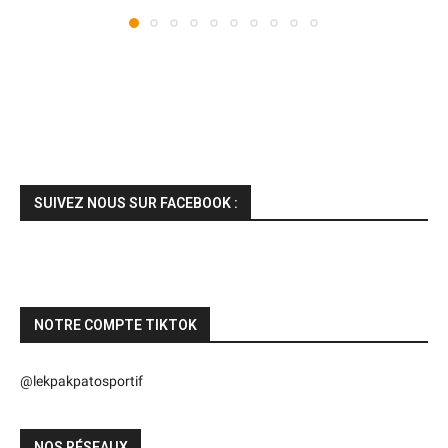
SUIVEZ NOUS SUR FACEBOOK :
NOTRE COMPTE TIKTOK
@lekpakpatosportif
NOS RÉSEAUX