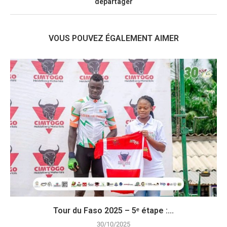
départager
VOUS POUVEZ ÉGALEMENT AIMER
Tour du Faso 2025 – 5ᵉ étape :...
30/10/2025