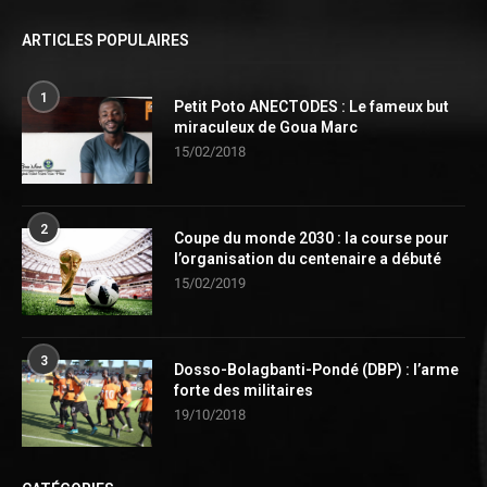
ARTICLES POPULAIRES
1
Petit Poto ANECTODES : Le fameux but
miraculeux de Goua Marc
15/02/2018
2
Coupe du monde 2030 : la course pour
l’organisation du centenaire a débuté
15/02/2019
3
Dosso-Bolagbanti-Pondé (DBP) : l’arme
forte des militaires
19/10/2018