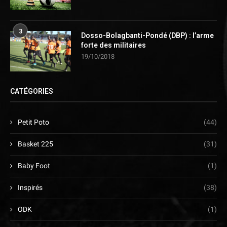
3
Dosso-Bolagbanti-Pondé (DBP) : l’arme
forte des militaires
19/10/2018
CATÉGORIES
Petit Poto
(44)
Basket 225
(31)
Baby Foot
(1)
Inspirés
(38)
ODK
(1)