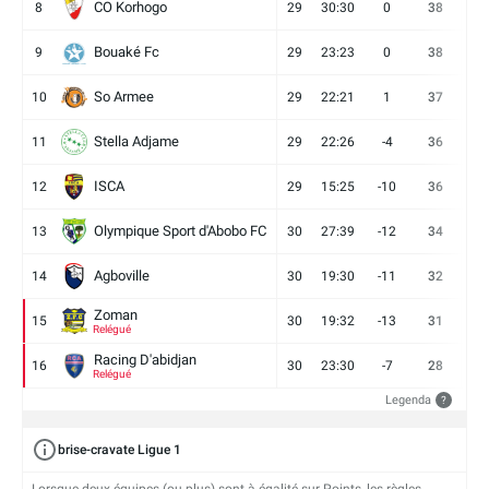
CO Korhogo
8
29
30:30
0
38
10
Bouaké Fc
9
29
23:23
0
38
9
So Armee
10
29
22:21
1
37
9
Stella Adjame
11
29
22:26
-4
36
9
ISCA
12
29
15:25
-10
36
10
Olympique Sport d'Abobo FC
13
30
27:39
-12
34
9
Agboville
14
30
19:30
-11
32
7
Zoman
15
30
19:32
-13
31
7
Relégué
Racing D'abidjan
16
30
23:30
-7
28
6
Relégué
Legenda
?
brise-cravate Ligue 1