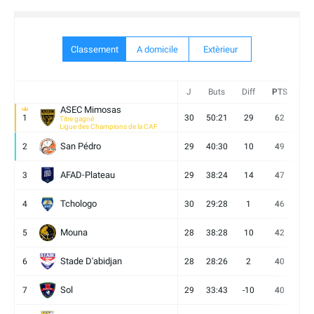
Classement
A domicile
Extèrieur
J
Buts
Diff
PTS
V
ASEC Mimosas
1
30
50:21
29
62
19
Titre gagné
Ligue des Champions de la CAF
San Pédro
2
29
40:30
10
49
13
AFAD-Plateau
3
29
38:24
14
47
13
Tchologo
4
30
29:28
1
46
12
Mouna
5
28
38:28
10
42
12
Stade D'abidjan
6
28
28:26
2
40
11
Sol
7
29
33:43
-10
40
12