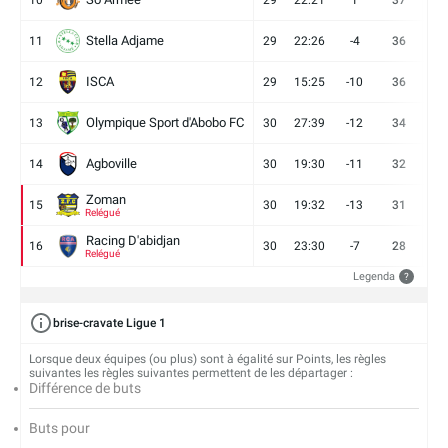
Stella Adjame
11
29
22:26
-4
36
9
ISCA
12
29
15:25
-10
36
10
Olympique Sport d'Abobo FC
13
30
27:39
-12
34
9
Agboville
14
30
19:30
-11
32
7
Zoman
15
30
19:32
-13
31
7
Relégué
Racing D'abidjan
16
30
23:30
-7
28
6
Relégué
Legenda
?
brise-cravate Ligue 1
Lorsque deux équipes (ou plus) sont à égalité sur Points, les règles
suivantes les règles suivantes permettent de les départager :
Différence de buts
Buts pour