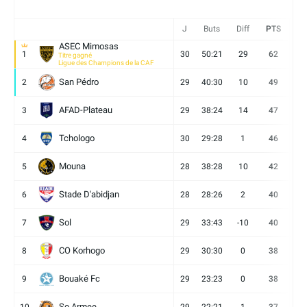
J
Buts
Diff
PTS
V
ASEC Mimosas
1
30
50:21
29
62
19
Titre gagné
Ligue des Champions de la CAF
San Pédro
2
29
40:30
10
49
13
AFAD-Plateau
3
29
38:24
14
47
13
Tchologo
4
30
29:28
1
46
12
Mouna
5
28
38:28
10
42
12
Stade D'abidjan
6
28
28:26
2
40
11
Sol
7
29
33:43
-10
40
12
CO Korhogo
8
29
30:30
0
38
10
Bouaké Fc
9
29
23:23
0
38
9
So Armee
10
29
22:21
1
37
9