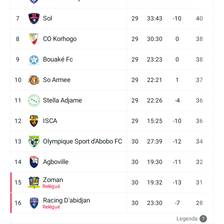
Sol
7
29
33:43
-10
40
12
CO Korhogo
8
29
30:30
0
38
10
Bouaké Fc
9
29
23:23
0
38
9
So Armee
10
29
22:21
1
37
9
Stella Adjame
11
29
22:26
-4
36
9
ISCA
12
29
15:25
-10
36
10
Olympique Sport d'Abobo FC
13
30
27:39
-12
34
9
Agboville
14
30
19:30
-11
32
7
Zoman
15
30
19:32
-13
31
7
Relégué
Racing D'abidjan
16
30
23:30
-7
28
6
Relégué
Legenda
?