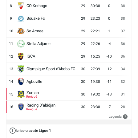
CO Korhogo
8
29
30:30
0
38
10
Bouaké Fc
9
29
23:23
0
38
9
So Armee
10
29
22:21
1
37
9
Stella Adjame
11
29
22:26
-4
36
9
ISCA
12
29
15:25
-10
36
10
Olympique Sport d'Abobo FC
13
30
27:39
-12
34
9
Agboville
14
30
19:30
-11
32
7
Zoman
15
30
19:32
-13
31
7
Relégué
Racing D'abidjan
16
30
23:30
-7
28
6
Relégué
Legenda
?
brise-cravate Ligue 1