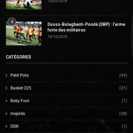
15/02/2019
3
Dosso-Bolagbanti-Pondé (DBP) : l’arme
forte des militaires
19/10/2018
CATÉGORIES
Petit Poto
(44)
Basket 225
(31)
Baby Foot
(1)
Inspirés
(38)
ODK
(1)