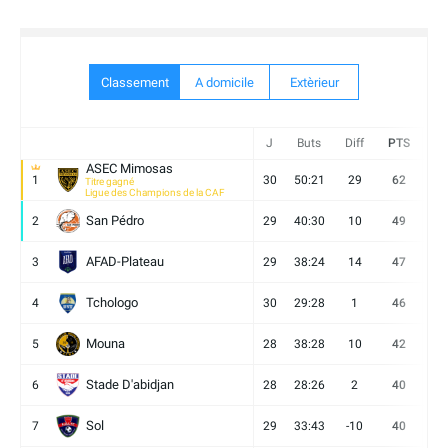
Classement
A domicile
Extèrieur
J
Buts
Diff
PTS
V
ASEC Mimosas
1
30
50:21
29
62
19
Titre gagné
Ligue des Champions de la CAF
San Pédro
2
29
40:30
10
49
13
AFAD-Plateau
3
29
38:24
14
47
13
Tchologo
4
30
29:28
1
46
12
Mouna
5
28
38:28
10
42
12
Stade D'abidjan
6
28
28:26
2
40
11
Sol
7
29
33:43
-10
40
12