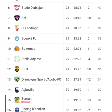
Stade D'abidjan
6
28
28:26
2
40
11
Sol
7
29
33:43
-10
40
12
CO Korhogo
8
29
30:30
0
38
10
Bouaké Fc
9
29
23:23
0
38
9
So Armee
10
29
22:21
1
37
9
Stella Adjame
11
29
22:26
-4
36
9
ISCA
12
29
15:25
-10
36
10
Olympique Sport d'Abobo FC
13
30
27:39
-12
34
9
Agboville
14
30
19:30
-11
32
7
Zoman
15
30
19:32
-13
31
7
Relégué
Racing D'abidjan
16
30
23:30
-7
28
6