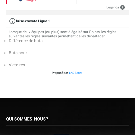
Relégué
Legenda
?
brise-cravate Ligue 1
Lorsque deux équipes (ou plus) sont à égalité sur Points, les règles
suivantes les règles suivantes permettent de les départager :
Différence de buts
Buts pour
Victoires
Proposé par
LKS Score
QUI SOMMES-NOUS?