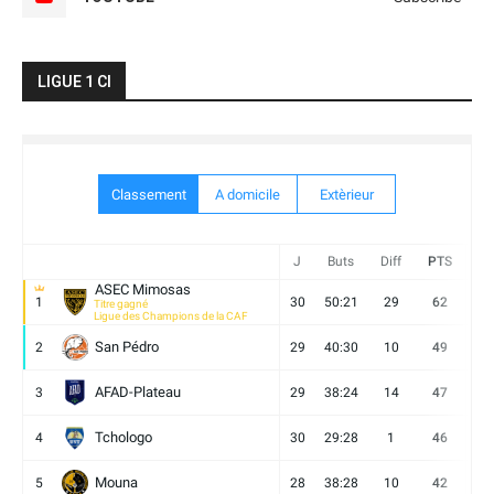
LIGUE 1 CI
Classement
A domicile
Extèrieur
J
Buts
Diff
PTS
V
ASEC Mimosas
1
30
50:21
29
62
19
Titre gagné
Ligue des Champions de la CAF
San Pédro
2
29
40:30
10
49
13
AFAD-Plateau
3
29
38:24
14
47
13
Tchologo
4
30
29:28
1
46
12
Mouna
5
28
38:28
10
42
12