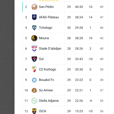
Champions de la
CAF
San Pédro
2
29
40:30
10
49
13
AFAD-Plateau
3
29
38:24
14
47
13
Tchologo
4
30
29:28
1
46
12
Mouna
5
28
38:28
10
42
12
Stade D'abidjan
6
28
28:26
2
40
11
Sol
7
29
33:43
-10
40
12
CO Korhogo
8
29
30:30
0
38
10
Bouaké Fc
9
29
23:23
0
38
9
So Armee
10
29
22:21
1
37
9
Stella Adjame
11
29
22:26
-4
36
9
ISCA
12
29
15:25
-10
36
10