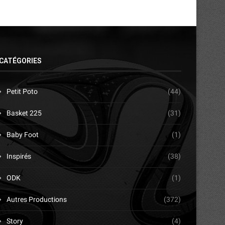
CATÉGORIES
Petit Poto
(44)
Basket 225
(31)
Baby Foot
(1)
Inspirés
(38)
ODK
(1)
Autres Productions
(372)
Story
(4)