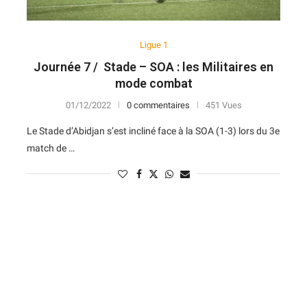
Ligue 1
Journée 7 / Stade – SOA : les Militaires en
mode combat
01/12/2022
0 commentaires
451 Vues
Le Stade d’Abidjan s’est incliné face à la SOA (1-3) lors du 3e
match de …
N
D
Forme
D
N
V
V
D
5
6