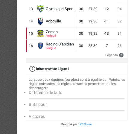
Olympique Sport d'Abobo FC
13
30
27:39
-12
34
9
Agboville
14
30
19:30
-11
32
7
Zoman
15
30
19:32
-13
31
7
Relégué
Racing D'abidjan
16
30
23:30
-7
28
6
Relégué
Legenda
?
brise-cravate Ligue 1
Lorsque deux équipes (ou plus) sont à égalité sur Points, les
règles suivantes les règles suivantes permettent de les
départager :
Différence de buts
Buts pour
Victoires
Proposé par
LKS Score