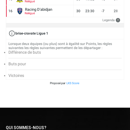
Relégué
Racing D'abidjan
16
30
23:30
-7
28
6
Relégué
Legenda
?
brise-cravate Ligue 1
Lorsque deux équipes (ou plus) sont à égalité sur Points, les règles
suivantes les règles suivantes permettent de les départager :
Différence de buts
Buts pour
Victoires
Proposé par
LKS Score
QUI SOMMES-NOUS?