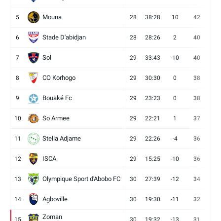
Mouna
5
28
38:28
10
42
12
Stade D'abidjan
6
28
28:26
2
40
11
Sol
7
29
33:43
-10
40
12
CO Korhogo
8
29
30:30
0
38
10
Bouaké Fc
9
29
23:23
0
38
9
So Armee
10
29
22:21
1
37
9
Stella Adjame
11
29
22:26
-4
36
9
ISCA
12
29
15:25
-10
36
10
Olympique Sport d'Abobo FC
13
30
27:39
-12
34
9
Agboville
14
30
19:30
-11
32
7
Zoman
15
30
19:32
-13
31
7