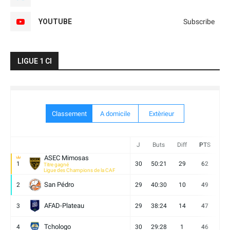
YOUTUBE
Subscribe
LIGUE 1 CI
Classement
A domicile
Extèrieur
J
Buts
Diff
PTS
V
ASEC Mimosas
1
30
50:21
29
62
19
Titre gagné
Ligue des Champions de la CAF
San Pédro
2
29
40:30
10
49
13
AFAD-Plateau
3
29
38:24
14
47
13
Tchologo
4
30
29:28
1
46
12