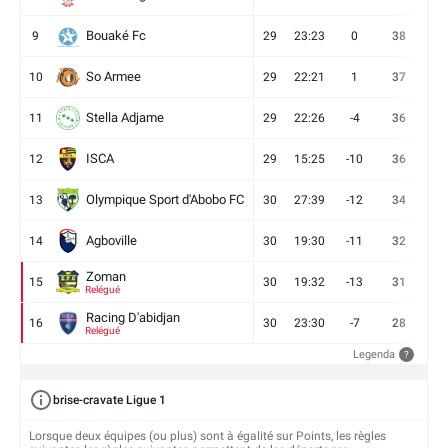
Bouaké Fc
9
29
23:23
0
38
9
So Armee
10
29
22:21
1
37
9
Stella Adjame
11
29
22:26
-4
36
9
ISCA
12
29
15:25
-10
36
10
Olympique Sport d'Abobo FC
13
30
27:39
-12
34
9
Agboville
14
30
19:30
-11
32
7
Zoman
15
30
19:32
-13
31
7
Relégué
Racing D'abidjan
16
30
23:30
-7
28
6
Relégué
Legenda
?
brise-cravate Ligue 1
Lorsque deux équipes (ou plus) sont à égalité sur Points, les règles