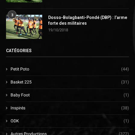
3
Dosso-Bolagbanti-Pondé (DBP) : l’arme
forte des militaires
19/10/2018
CATÉGORIES
Petit Poto
(44)
Basket 225
(31)
Baby Foot
(1)
Inspirés
(38)
ODK
(1)
Autres Productions
(372)