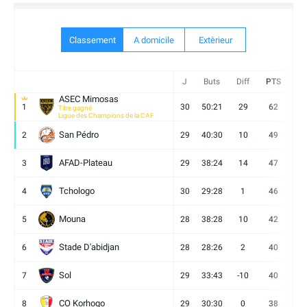
Classement
A domicile
Extèrieur
J
Buts
Diff
PTS
V
ASEC Mimosas
1
30
50:21
29
62
19
Titre gagné
Ligue des Champions de la CAF
San Pédro
2
29
40:30
10
49
13
AFAD-Plateau
3
29
38:24
14
47
13
Tchologo
4
30
29:28
1
46
12
Mouna
5
28
38:28
10
42
12
Stade D'abidjan
6
28
28:26
2
40
11
Sol
7
29
33:43
-10
40
12
CO Korhogo
8
29
30:30
0
38
10