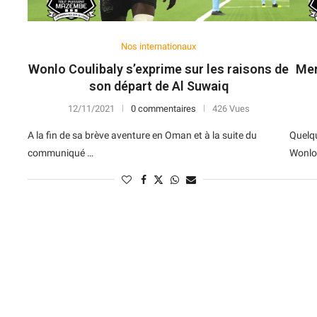
Nos internationaux
Wonlo Coulibaly s’exprime sur les raisons de
Mer
son départ de Al Suwaiq
12/11/2021
0 commentaires
426 Vues
A la fin de sa brève aventure en Oman et à la suite du
Quelqu
communiqué …
Wonlo 
N
D
Forme
D
N
V
V
D
5
6