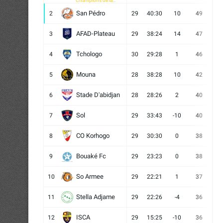
Champions de la
CAF
San Pédro
2
29
40:30
10
49
13
AFAD-Plateau
3
29
38:24
14
47
13
Tchologo
4
30
29:28
1
46
12
Mouna
5
28
38:28
10
42
12
Stade D'abidjan
6
28
28:26
2
40
11
Sol
7
29
33:43
-10
40
12
CO Korhogo
8
29
30:30
0
38
10
Bouaké Fc
9
29
23:23
0
38
9
So Armee
10
29
22:21
1
37
9
Stella Adjame
11
29
22:26
-4
36
9
ISCA
12
29
15:25
-10
36
10