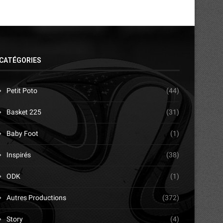
CATÉGORIES
Petit Poto
(44)
Basket 225
(31)
Baby Foot
(1)
Inspirés
(38)
ODK
(1)
Autres Productions
(372)
Story
(4)