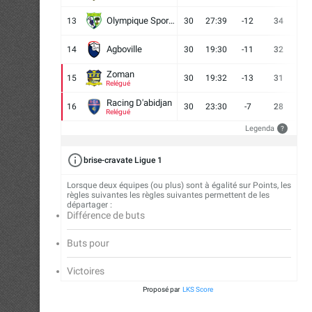
Olympique Sport d'Abobo FC
13
30
27:39
-12
34
9
Agboville
14
30
19:30
-11
32
7
Zoman
15
30
19:32
-13
31
7
Relégué
Racing D'abidjan
16
30
23:30
-7
28
6
Relégué
Legenda
?
brise-cravate Ligue 1
Lorsque deux équipes (ou plus) sont à égalité sur Points, les
règles suivantes les règles suivantes permettent de les
départager :
Différence de buts
Buts pour
Victoires
Proposé par
LKS Score